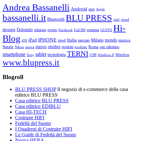
Andrea Bassanelli
Android
app
Apple
bassanelli.it
BLU PRESS
Bluetooth
chef
cloud
Hi-
design
Dolomiti
gamma
edizione
evento
Facebook
Full HD
GUSTO
Blog
iPHONE
Italia
iPad
Milano
mondo
musica
ipod
mercato
iOS
ottobre
Natale
nuovo
Roma
Nikon
nuova
prodotti
prodotto
san valentino
TERNI
smartphone
tablet
tecnologia
Wireless
USB
Windows 8
Sony
www.blupress.it
Blogroll
BLU PRESS SHOP
Il negozio di e-commerce della casa
editrice BLU PRESS
Casa editrice BLU PRESS
Casa editrice EDIBLU
Casa HI-TECH
Costruire HIFI
Fedeltà del Suono
I Quaderni di Costruire HIFI
Le Guide di Fedeltà del Suono
Nuova HERA