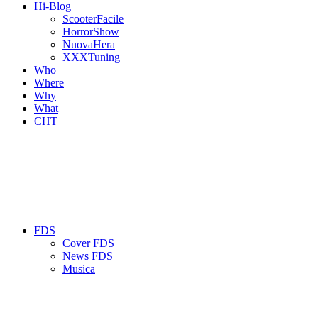
Hi-Blog
ScooterFacile
HorrorShow
NuovaHera
XXXTuning
Who
Where
Why
What
CHT
FDS
Cover FDS
News FDS
Musica