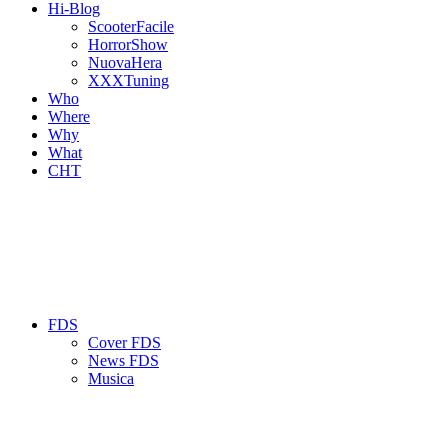
Hi-Blog
ScooterFacile
HorrorShow
NuovaHera
XXXTuning
Who
Where
Why
What
CHT
FDS
Cover FDS
News FDS
Musica