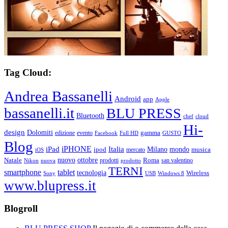
Tag Cloud:
Andrea Bassanelli
Android
app
Apple
bassanelli.it
BLU PRESS
Bluetooth
chef
cloud
Hi-
design
Dolomiti
gamma
edizione
evento
Facebook
Full HD
GUSTO
Blog
iPHONE
Italia
iPad
Milano
mondo
musica
ipod
mercato
iOS
ottobre
Natale
nuovo
Roma
Nikon
nuova
prodotti
prodotto
san valentino
TERNI
smartphone
tablet
tecnologia
Wireless
USB
Windows 8
Sony
www.blupress.it
Blogroll