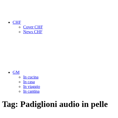
CHF
Cover CHF
News CHF
GM
In cucina
In casa
In viaggio
In cantina
Tag:
Padiglioni audio in pelle