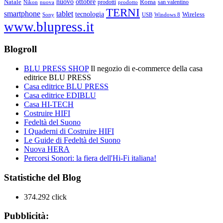
ottobre
Natale
nuovo
Roma
Nikon
nuova
prodotti
prodotto
san valentino
TERNI
smartphone
tablet
tecnologia
Wireless
USB
Windows 8
Sony
www.blupress.it
Blogroll
BLU PRESS SHOP
Il negozio di e-commerce della casa
editrice BLU PRESS
Casa editrice BLU PRESS
Casa editrice EDIBLU
Casa HI-TECH
Costruire HIFI
Fedeltà del Suono
I Quaderni di Costruire HIFI
Le Guide di Fedeltà del Suono
Nuova HERA
Percorsi Sonori: la fiera dell'Hi-Fi italiana!
Statistiche del Blog
374.292 click
Pubblicità: