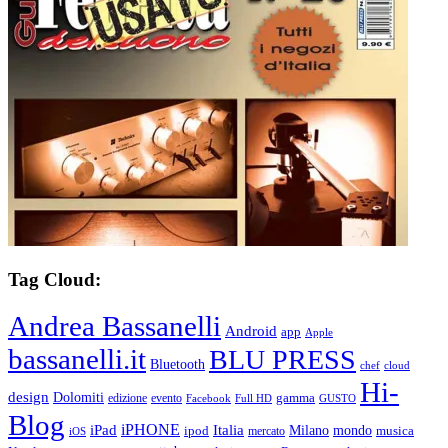
Tag Cloud:
Andrea Bassanelli
Android
app
Apple
bassanelli.it
BLU PRESS
Bluetooth
chef
cloud
Hi-
design
Dolomiti
gamma
edizione
evento
Facebook
Full HD
GUSTO
Blog
iPHONE
Italia
iPad
Milano
mondo
musica
ipod
mercato
iOS