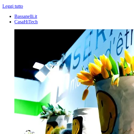
Leggi tutto
Bassanelli.it
CasaHiTech