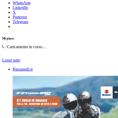
WhatsApp
LinkedIn
X
Pinterest
Telegram
Mi piace:
Caricamento in corso…
Leggi tutto
Bassanelli.it