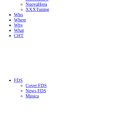
NuovaHera
XXXTuning
Who
Where
Why
What
CHT
FDS
Cover FDS
News FDS
Musica