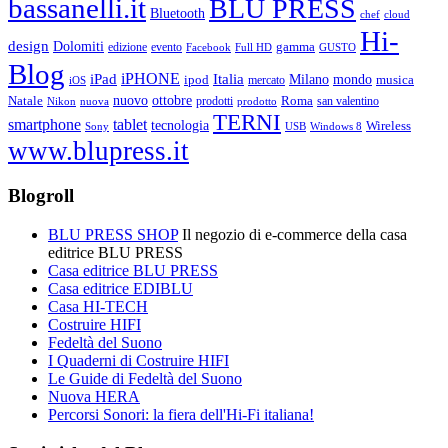
bassanelli.it
BLU PRESS
Bluetooth
chef
cloud
Hi-
design
Dolomiti
gamma
edizione
evento
Facebook
Full HD
GUSTO
Blog
iPHONE
Italia
iPad
Milano
mondo
musica
ipod
mercato
iOS
ottobre
Natale
nuovo
Roma
Nikon
nuova
prodotti
prodotto
san valentino
TERNI
smartphone
tablet
tecnologia
Wireless
USB
Windows 8
Sony
www.blupress.it
Blogroll
BLU PRESS SHOP
Il negozio di e-commerce della casa
editrice BLU PRESS
Casa editrice BLU PRESS
Casa editrice EDIBLU
Casa HI-TECH
Costruire HIFI
Fedeltà del Suono
I Quaderni di Costruire HIFI
Le Guide di Fedeltà del Suono
Nuova HERA
Percorsi Sonori: la fiera dell'Hi-Fi italiana!