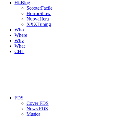
Hi-Blog
ScooterFacile
HorrorShow
NuovaHera
XXXTuning
Who
Where
Why
What
CHT
FDS
Cover FDS
News FDS
Musica