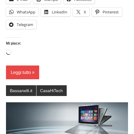
WhatsApp
LinkedIn
X
Pinterest
Telegram
Mi piace:
Caricamento
in
corso…
Leggi tutto
Bassanelli.it
CasaHiTech