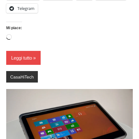
Telegram
Mi piace:
Caricamento
in
corso…
Leggi tutto
CasaHiTech