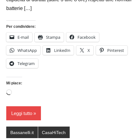
batterie […]
Per condividere:
E-mail
Stampa
Facebook
WhatsApp
LinkedIn
X
Pinterest
Telegram
Mi piace:
Caricamento
in
corso…
Leggi tutto
Bassanelli.it
CasaHiTech