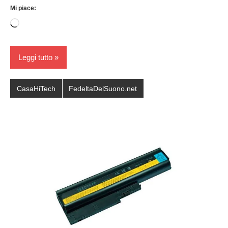
Mi piace:
Caricamento
in
corso…
Leggi tutto
CasaHiTech
FedeltaDelSuono.net