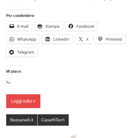
Per condividere:
E-mail
Stampa
Facebook
WhatsApp
LinkedIn
X
Pinterest
Telegram
Mi piace:
Caricamento
in
corso…
Leggi tutto
Bassanelli.it
CasaHiTech