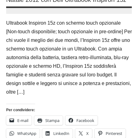
6
Andrea
Agosto
Bassanelli
Ultrabook Inspiron 15z con schermo touch opzionale
2015
[Non-touch disponibile; touch opzionale in pre-ordine] Per
chi vuole il meglio dei due mondi, l’Inspiron 15z offre uno
schermo touch opzionale in un Ultrabook. Con ampia
autonomia della batteria, tastiera retro-illuminata, blu-ray
opzionale e schermo HD, l’Inspiron 15z soddisferà
famiglie e studenti senza gravare sul loro budget. Il
design sottile e leggero si unisce a potenza e prestazioni,
oltre […]
Per condividere:
E-mail
Stampa
Facebook
WhatsApp
LinkedIn
X
Pinterest