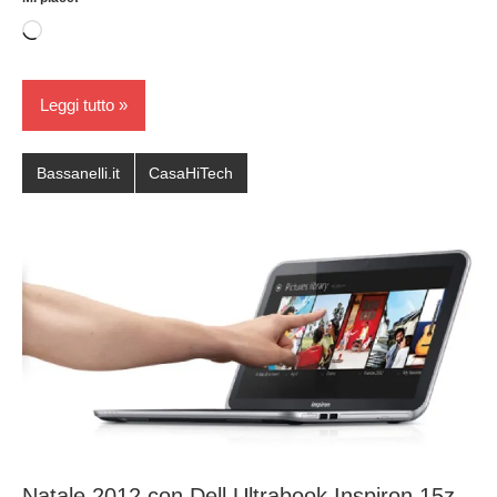
Caricamento
in
corso…
Leggi tutto
Bassanelli.it
CasaHiTech
Natale 2012 con Dell Ultrabook Inspiron 15z