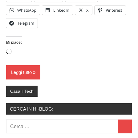
WhatsApp
LinkedIn
X
Pinterest
Telegram
Mi piace:
Caricamento
in
corso…
Leggi tutto
CasaHiTech
CERCA IN HI-BLOG:
Ricerca
Cerca
per: