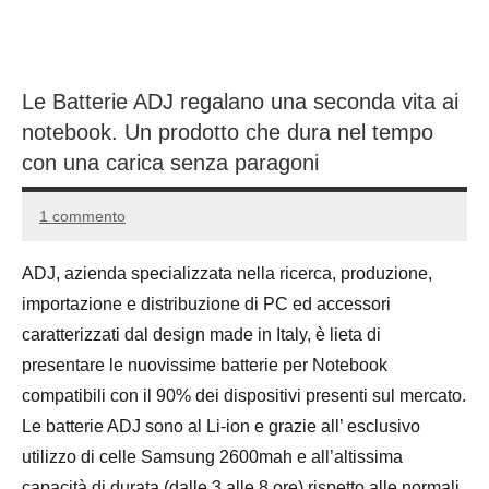
Le Batterie ADJ regalano una seconda vita ai
notebook. Un prodotto che dura nel tempo
con una carica senza paragoni
1 commento
18
Andrea
Aprile
Bassanelli
ADJ, azienda specializzata nella ricerca, produzione,
2016
importazione e distribuzione di PC ed accessori
caratterizzati dal design made in Italy, è lieta di
presentare le nuovissime batterie per Notebook
compatibili con il 90% dei dispositivi presenti sul mercato.
Le batterie ADJ sono al Li-ion e grazie all’ esclusivo
utilizzo di celle Samsung 2600mah e all’altissima
capacità di durata (dalle 3 alle 8 ore) rispetto alle normali