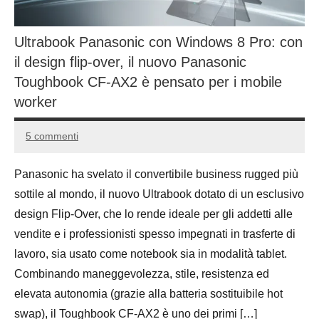
Ultrabook Panasonic con Windows 8 Pro: con
il design flip-over, il nuovo Panasonic
Toughbook CF-AX2 è pensato per i mobile
worker
5 commenti
4
Andrea
Ottobre
Bassanelli
Panasonic ha svelato il convertibile business rugged più
2016
sottile al mondo, il nuovo Ultrabook dotato di un esclusivo
design Flip-Over, che lo rende ideale per gli addetti alle
vendite e i professionisti spesso impegnati in trasferte di
lavoro, sia usato come notebook sia in modalità tablet.
Combinando maneggevolezza, stile, resistenza ed
elevata autonomia (grazie alla batteria sostituibile hot
swap), il Toughbook CF-AX2 è uno dei primi […]