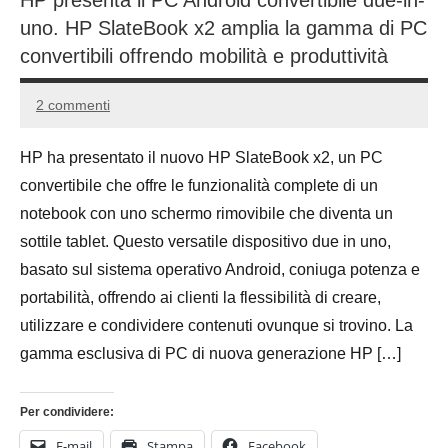
HP presenta il PC Android convertibile due-in-
uno. HP SlateBook x2 amplia la gamma di PC
convertibili offrendo mobilità e produttività
2 commenti
29
Andrea
Ottobre
Bassanelli
HP ha presentato il nuovo HP SlateBook x2, un PC
2016
convertibile che offre le funzionalità complete di un
notebook con uno schermo rimovibile che diventa un
sottile tablet. Questo versatile dispositivo due in uno,
basato sul sistema operativo Android, coniuga potenza e
portabilità, offrendo ai clienti la flessibilità di creare,
utilizzare e condividere contenuti ovunque si trovino. La
gamma esclusiva di PC di nuova generazione HP […]
Per condividere:
E-mail
Stampa
Facebook