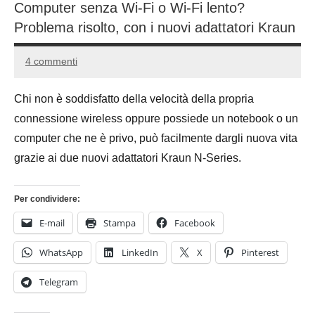
Computer senza Wi-Fi o Wi-Fi lento?
Problema risolto, con i nuovi adattatori Kraun
4 commenti
8
Andrea
Agosto
Bassanelli
Chi non è soddisfatto della velocità della propria
2016
connessione wireless oppure possiede un notebook o un
computer che ne è privo, può facilmente dargli nuova vita
grazie ai due nuovi adattatori Kraun N-Series.
Per condividere:
E-mail
Stampa
Facebook
WhatsApp
LinkedIn
X
Pinterest
Telegram