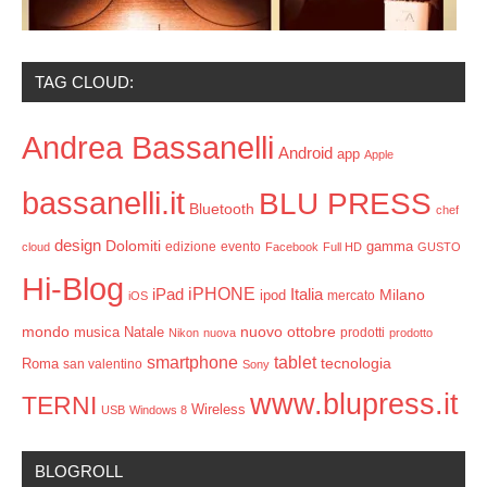
TAG CLOUD:
Andrea Bassanelli
Android
app
Apple
bassanelli.it
BLU PRESS
Bluetooth
chef
design
Dolomiti
gamma
edizione
evento
cloud
Facebook
Full HD
GUSTO
Hi-Blog
iPHONE
Italia
iPad
Milano
ipod
mercato
iOS
mondo
ottobre
musica
Natale
nuovo
prodotti
Nikon
nuova
prodotto
smartphone
tablet
tecnologia
Roma
san valentino
Sony
www.blupress.it
TERNI
Wireless
USB
Windows 8
BLOGROLL