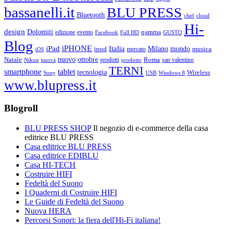
bassanelli.it
BLU PRESS
Bluetooth
chef
cloud
Hi-
design
Dolomiti
gamma
edizione
evento
Facebook
Full HD
GUSTO
Blog
iPHONE
Italia
iPad
Milano
mondo
musica
ipod
mercato
iOS
ottobre
Natale
nuovo
Roma
Nikon
nuova
prodotti
prodotto
san valentino
TERNI
smartphone
tablet
tecnologia
Wireless
USB
Windows 8
Sony
www.blupress.it
Blogroll
BLU PRESS SHOP
Il negozio di e-commerce della casa
editrice BLU PRESS
Casa editrice BLU PRESS
Casa editrice EDIBLU
Casa HI-TECH
Costruire HIFI
Fedeltà del Suono
I Quaderni di Costruire HIFI
Le Guide di Fedeltà del Suono
Nuova HERA
Percorsi Sonori: la fiera dell'Hi-Fi italiana!