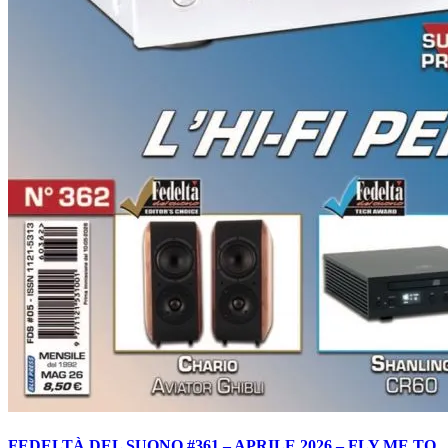
FEDELTÀ DEL SUONO #361 – APRILE 2026 – FLY ME TO