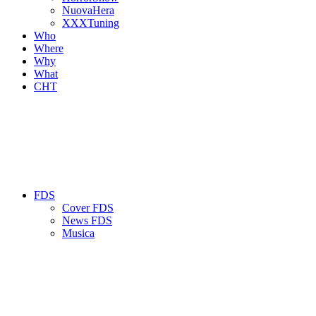
NuovaHera
XXXTuning
Who
Where
Why
What
CHT
FDS
Cover FDS
News FDS
Musica