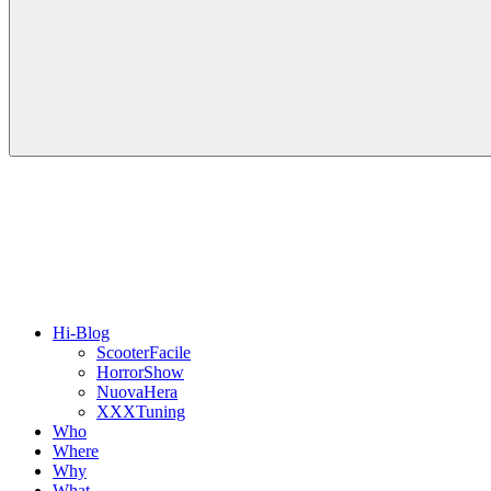
Hi-Blog
ScooterFacile
HorrorShow
NuovaHera
XXXTuning
Who
Where
Why
What