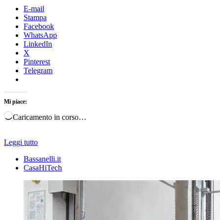
E-mail
Stampa
Facebook
WhatsApp
LinkedIn
X
Pinterest
Telegram
Mi piace:
Caricamento in corso…
Leggi tutto
Bassanelli.it
CasaHiTech