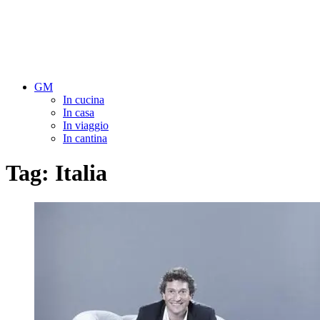
GM
In cucina
In casa
In viaggio
In cantina
Tag:
Italia