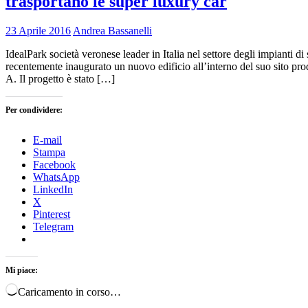
trasportano le super luxury car
23 Aprile 2016
Andrea Bassanelli
IdealPark società veronese leader in Italia nel settore degli impianti
recentemente inaugurato un nuovo edificio all’interno del suo sito produt
A. Il progetto è stato […]
Per condividere:
E-mail
Stampa
Facebook
WhatsApp
LinkedIn
X
Pinterest
Telegram
Mi piace:
Caricamento in corso…