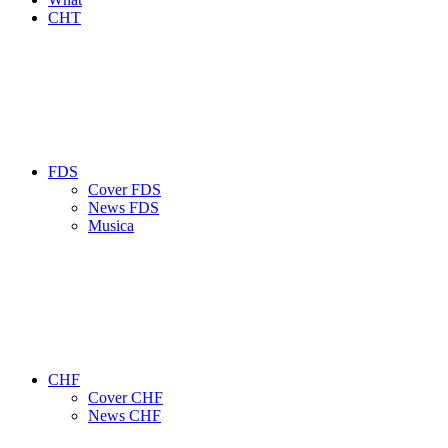
CHT
FDS
Cover FDS
News FDS
Musica
CHF
Cover CHF
News CHF