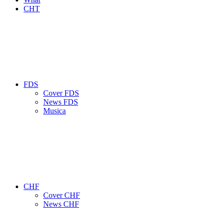
CHT
FDS
Cover FDS
News FDS
Musica
CHF
Cover CHF
News CHF