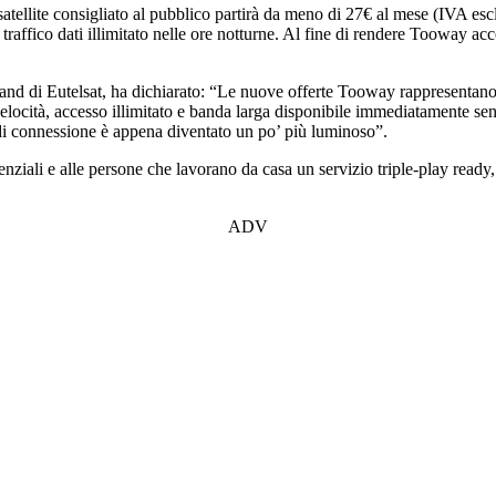
a satellite consigliato al pubblico partirà da meno di 27€ al mese (IVA
affico dati illimitato nelle ore notturne. Al fine di rendere Tooway access
d di Eutelsat, ha dichiarato: “Le nuove offerte Tooway rappresentano un
elocità, accesso illimitato e banda larga disponibile immediatamente senz
di connessione è appena diventato un po’ più luminoso”.
nziali e alle persone che lavorano da casa un servizio triple-play ready,
ADV