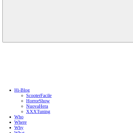
Hi-Blog
ScooterFacile
HorrorShow
NuovaHera
XXXTuning
Who
Where
Why
What