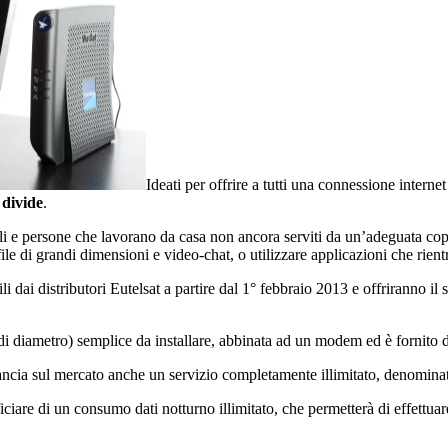
Ideati per offrire a tutti una connessione intern
 divide
.
iali e persone che lavorano da casa non ancora serviti da un’adeguata cope
e di grandi dimensioni e video-chat, o utilizzare applicazioni che rientran
li dai distributori Eutelsat a partire dal 1° febbraio 2013 e offriranno il 
 di diametro) semplice da installare, abbinata ad un modem ed è fornito
ancia sul mercato anche un servizio completamente illimitato, denominato
ficiare di un consumo dati notturno illimitato, che permetterà di effettu