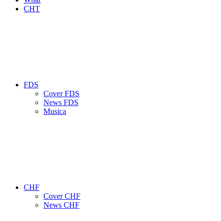
CHT
FDS
Cover FDS
News FDS
Musica
CHF
Cover CHF
News CHF