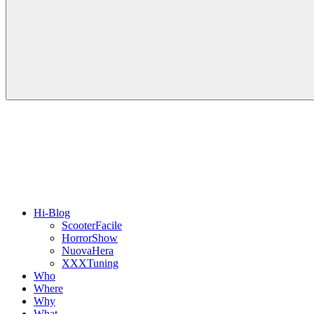
Hi-Blog
ScooterFacile
HorrorShow
NuovaHera
XXXTuning
Who
Where
Why
What