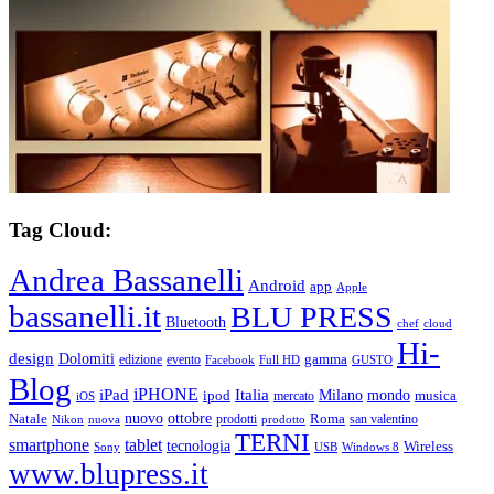
Tag Cloud:
Andrea Bassanelli
Android
app
Apple
bassanelli.it
BLU PRESS
Bluetooth
chef
cloud
Hi-
design
Dolomiti
gamma
edizione
evento
Facebook
Full HD
GUSTO
Blog
iPHONE
Italia
iPad
Milano
mondo
musica
ipod
mercato
iOS
ottobre
Natale
nuovo
Roma
Nikon
nuova
prodotti
prodotto
san valentino
TERNI
smartphone
tablet
tecnologia
Wireless
USB
Windows 8
Sony
www.blupress.it