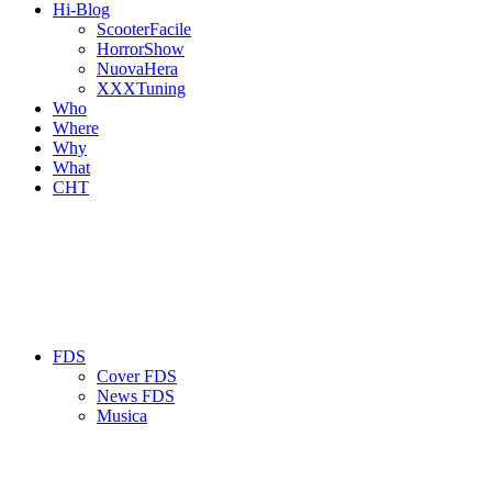
Hi-Blog
ScooterFacile
HorrorShow
NuovaHera
XXXTuning
Who
Where
Why
What
CHT
FDS
Cover FDS
News FDS
Musica