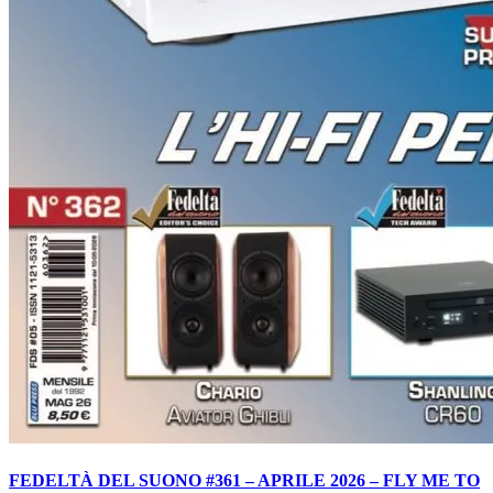
FEDELTÀ DEL SUONO #361 – APRILE 2026 – FLY ME TO