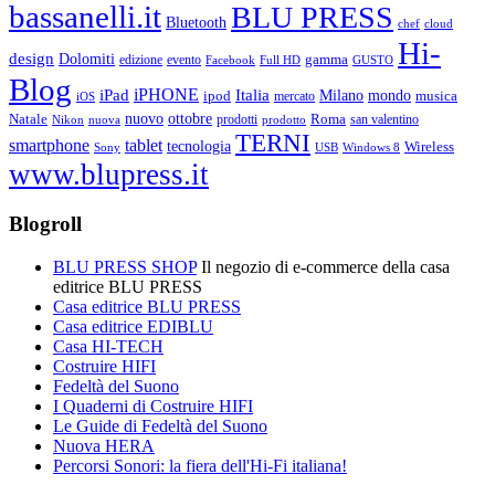
bassanelli.it
BLU PRESS
Bluetooth
chef
cloud
Hi-
design
Dolomiti
gamma
edizione
evento
Facebook
Full HD
GUSTO
Blog
iPHONE
Italia
iPad
Milano
mondo
musica
ipod
mercato
iOS
ottobre
Natale
nuovo
Roma
Nikon
nuova
prodotti
prodotto
san valentino
TERNI
smartphone
tablet
tecnologia
Wireless
USB
Windows 8
Sony
www.blupress.it
Blogroll
BLU PRESS SHOP
Il negozio di e-commerce della casa
editrice BLU PRESS
Casa editrice BLU PRESS
Casa editrice EDIBLU
Casa HI-TECH
Costruire HIFI
Fedeltà del Suono
I Quaderni di Costruire HIFI
Le Guide di Fedeltà del Suono
Nuova HERA
Percorsi Sonori: la fiera dell'Hi-Fi italiana!