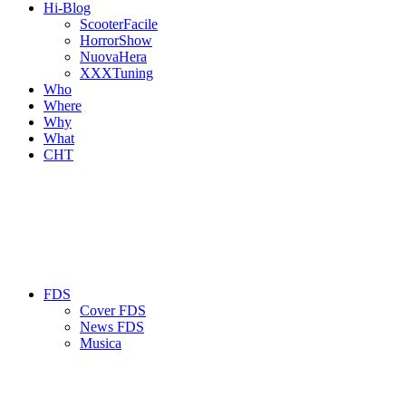
Hi-Blog
ScooterFacile
HorrorShow
NuovaHera
XXXTuning
Who
Where
Why
What
CHT
FDS
Cover FDS
News FDS
Musica