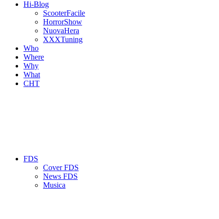
Hi-Blog
ScooterFacile
HorrorShow
NuovaHera
XXXTuning
Who
Where
Why
What
CHT
FDS
Cover FDS
News FDS
Musica