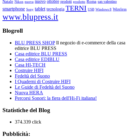
ottobre
Natale
nuovo
Roma
Nikon
nuova
prodotti
prodotto
san valentino
TERNI
smartphone
tablet
tecnologia
Wireless
USB
Windows 8
Sony
www.blupress.it
Blogroll
BLU PRESS SHOP
Il negozio di e-commerce della casa
editrice BLU PRESS
Casa editrice BLU PRESS
Casa editrice EDIBLU
Casa HI-TECH
Costruire HIFI
Fedeltà del Suono
I Quaderni di Costruire HIFI
Le Guide di Fedeltà del Suono
Nuova HERA
Percorsi Sonori: la fiera dell'Hi-Fi italiana!
Statistiche del Blog
374.339 click
Pubblicità: