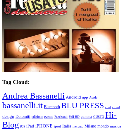
Tag Cloud:
Andrea Bassanelli
Android
app
Apple
bassanelli.it
BLU PRESS
Bluetooth
chef
cloud
Hi-
design
Dolomiti
gamma
edizione
evento
Facebook
Full HD
GUSTO
Blog
iPHONE
Italia
iPad
Milano
mondo
musica
ipod
mercato
iOS