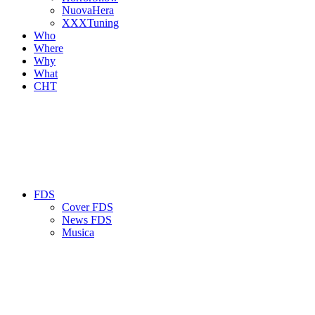
NuovaHera
XXXTuning
Who
Where
Why
What
CHT
FDS
Cover FDS
News FDS
Musica