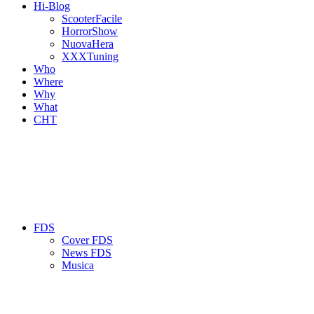
Hi-Blog
ScooterFacile
HorrorShow
NuovaHera
XXXTuning
Who
Where
Why
What
CHT
FDS
Cover FDS
News FDS
Musica