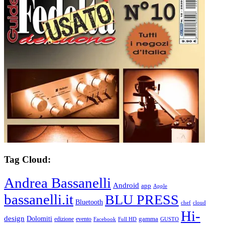
Tag Cloud:
Andrea Bassanelli
Android
app
Apple
bassanelli.it
BLU PRESS
Bluetooth
chef
cloud
Hi-
design
Dolomiti
gamma
edizione
evento
Facebook
Full HD
GUSTO