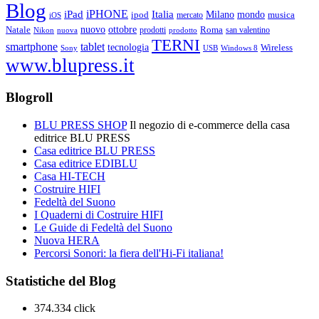
Blog
iPHONE
Italia
iPad
Milano
mondo
musica
ipod
mercato
iOS
ottobre
Natale
nuovo
Roma
Nikon
nuova
prodotti
prodotto
san valentino
TERNI
smartphone
tablet
tecnologia
Wireless
USB
Windows 8
Sony
www.blupress.it
Blogroll
BLU PRESS SHOP
Il negozio di e-commerce della casa
editrice BLU PRESS
Casa editrice BLU PRESS
Casa editrice EDIBLU
Casa HI-TECH
Costruire HIFI
Fedeltà del Suono
I Quaderni di Costruire HIFI
Le Guide di Fedeltà del Suono
Nuova HERA
Percorsi Sonori: la fiera dell'Hi-Fi italiana!
Statistiche del Blog
374.334 click