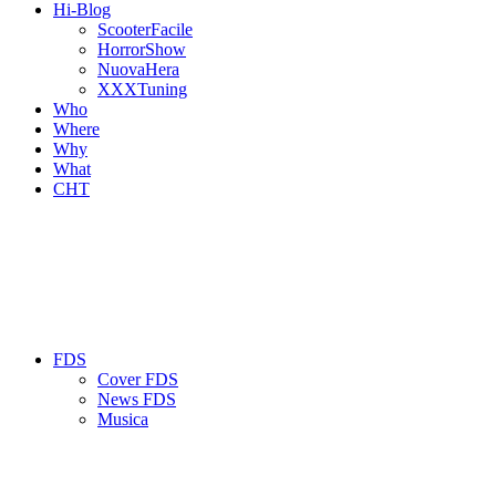
Hi-Blog
ScooterFacile
HorrorShow
NuovaHera
XXXTuning
Who
Where
Why
What
CHT
FDS
Cover FDS
News FDS
Musica