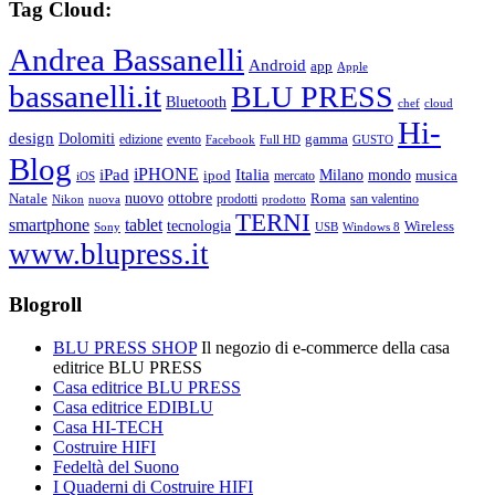
Tag Cloud:
Andrea Bassanelli
Android
app
Apple
bassanelli.it
BLU PRESS
Bluetooth
chef
cloud
Hi-
design
Dolomiti
gamma
edizione
evento
Facebook
Full HD
GUSTO
Blog
iPHONE
Italia
iPad
Milano
mondo
musica
ipod
mercato
iOS
ottobre
Natale
nuovo
Roma
Nikon
nuova
prodotti
prodotto
san valentino
TERNI
smartphone
tablet
tecnologia
Wireless
USB
Windows 8
Sony
www.blupress.it
Blogroll
BLU PRESS SHOP
Il negozio di e-commerce della casa
editrice BLU PRESS
Casa editrice BLU PRESS
Casa editrice EDIBLU
Casa HI-TECH
Costruire HIFI
Fedeltà del Suono
I Quaderni di Costruire HIFI