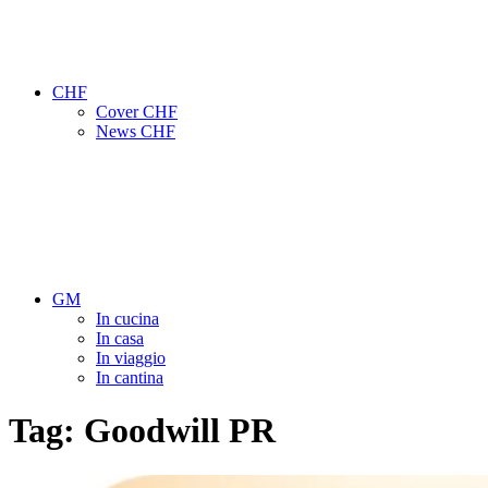
CHF
Cover CHF
News CHF
GM
In cucina
In casa
In viaggio
In cantina
Tag:
Goodwill PR