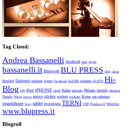
Tag Cloud:
Andrea Bassanelli
Android
app
Apple
bassanelli.it
BLU PRESS
Bluetooth
chef
cloud
Hi-
design
Dolomiti
gamma
edizione
evento
Facebook
Full HD
GUSTO
Blog
iPHONE
Italia
iPad
Milano
mondo
musica
ipod
mercato
iOS
ottobre
Natale
nuovo
Roma
Nikon
nuova
prodotti
prodotto
san valentino
TERNI
smartphone
tablet
tecnologia
Wireless
USB
Windows 8
Sony
www.blupress.it
Blogroll