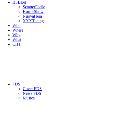
Hi-Blog
ScooterFacile
HorrorShow
NuovaHera
XXXTuning
Who
Where
Why
What
CHT
FDS
Cover FDS
News FDS
Musica