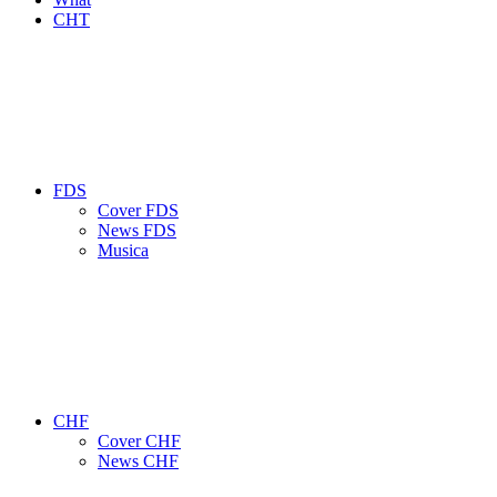
CHT
FDS
Cover FDS
News FDS
Musica
CHF
Cover CHF
News CHF