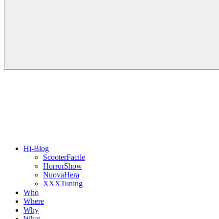
Hi-Blog
ScooterFacile
HorrorShow
NuovaHera
XXXTuning
Who
Where
Why
What