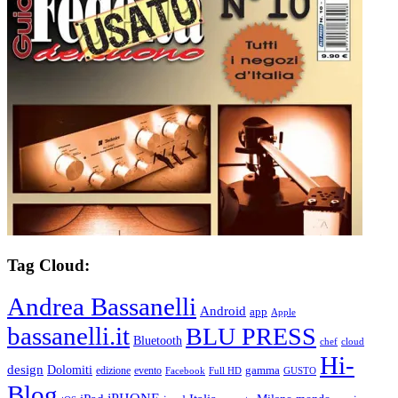
Tag Cloud:
Andrea Bassanelli
Android
app
Apple
bassanelli.it
BLU PRESS
Bluetooth
chef
cloud
Hi-
design
Dolomiti
gamma
edizione
evento
Facebook
Full HD
GUSTO
Blog