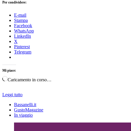
Per condividere:
E-mail
Stampa
Facebook
WhatsApp
LinkedIn
X
Pinterest
Telegram
Mi piace:
Caricamento in corso…
Leggi tutto
Bassanelli.it
GustoMagazine
In viaggio