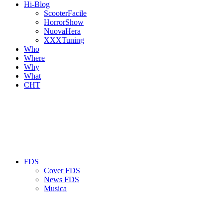
Hi-Blog
ScooterFacile
HorrorShow
NuovaHera
XXXTuning
Who
Where
Why
What
CHT
FDS
Cover FDS
News FDS
Musica