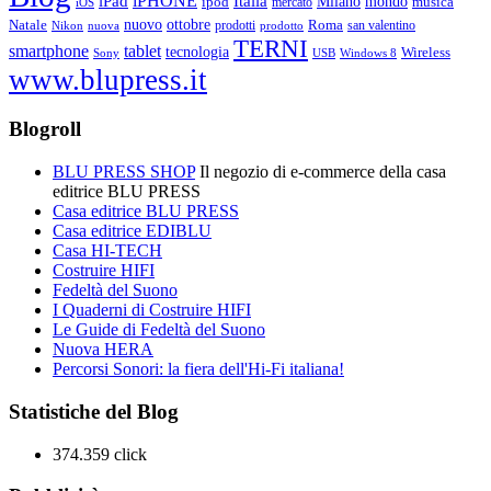
iPHONE
Italia
iPad
Milano
mondo
musica
ipod
mercato
iOS
ottobre
Natale
nuovo
Roma
Nikon
nuova
prodotti
prodotto
san valentino
TERNI
smartphone
tablet
tecnologia
Wireless
USB
Windows 8
Sony
www.blupress.it
Blogroll
BLU PRESS SHOP
Il negozio di e-commerce della casa
editrice BLU PRESS
Casa editrice BLU PRESS
Casa editrice EDIBLU
Casa HI-TECH
Costruire HIFI
Fedeltà del Suono
I Quaderni di Costruire HIFI
Le Guide di Fedeltà del Suono
Nuova HERA
Percorsi Sonori: la fiera dell'Hi-Fi italiana!
Statistiche del Blog
374.359 click