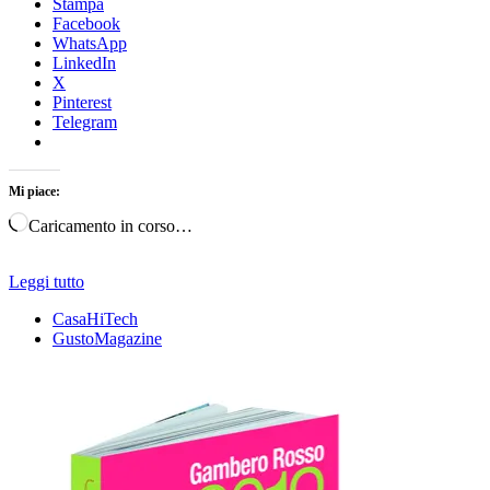
Stampa
Facebook
WhatsApp
LinkedIn
X
Pinterest
Telegram
Mi piace:
Caricamento in corso…
Leggi tutto
CasaHiTech
GustoMagazine