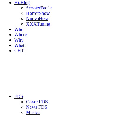
Hi-Blog
ScooterFacile
HorrorShow
NuovaHera
XXXTuning
Who
Where
Why
What
CHT
FDS
Cover FDS
News FDS
Musica