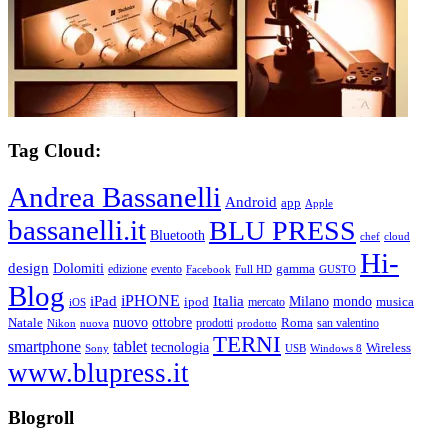
Tag Cloud:
Andrea Bassanelli
Android
app
Apple
bassanelli.it
BLU PRESS
Bluetooth
chef
cloud
Hi-
design
Dolomiti
gamma
edizione
evento
Facebook
Full HD
GUSTO
Blog
iPHONE
Italia
iPad
Milano
mondo
musica
ipod
mercato
iOS
ottobre
Natale
nuovo
Roma
Nikon
nuova
prodotti
prodotto
san valentino
TERNI
smartphone
tablet
tecnologia
Wireless
USB
Windows 8
Sony
www.blupress.it
Blogroll