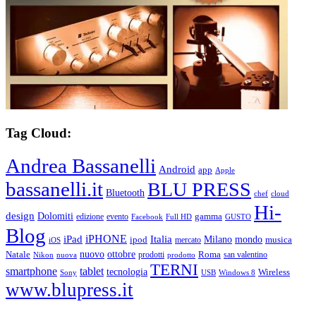
Tag Cloud:
Andrea Bassanelli
Android
app
Apple
bassanelli.it
BLU PRESS
Bluetooth
chef
cloud
Hi-
design
Dolomiti
gamma
edizione
evento
Facebook
Full HD
GUSTO
Blog
iPHONE
Italia
iPad
Milano
mondo
musica
ipod
mercato
iOS
ottobre
Natale
nuovo
Roma
Nikon
nuova
prodotti
prodotto
san valentino
TERNI
smartphone
tablet
tecnologia
Wireless
USB
Windows 8
Sony
www.blupress.it