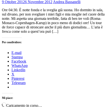
9 Ottobre 2012
6 Novembre 2012
Andrea Bassanelli
Ore 04:30. È notte fonda e la sveglia già suona. Ho dormito in sala,
sul divano, per non svegliare i miei figli e mia moglie nel cuore della
notte. Mi aspetta una giornata terribile, fatta di ben tre voli (Roma-
Monaco-Copenhagen-Karup) in poco meno di dodici ore! Un tour
de force capace di stroncare anche il più duro giornalista… L’aria è
fresca come solo a quest’ora può […]
Per condividere:
E-mail
Stampa
Facebook
WhatsApp
LinkedIn
X
Pinterest
Telegram
Mi piace:
Caricamento in corso…