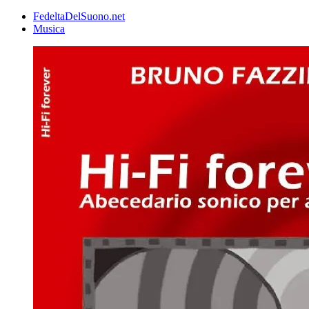
FedeltaDelSuono.net
Musica