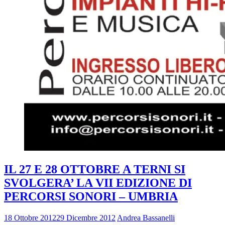
IL 27 E 28 OTTOBRE A TERNI SI
SVOLGERA’ LA VII EDIZIONE DI
PERCORSI SONORI – UMBRIA
18 Ottobre 2012
29 Dicembre 2012
Andrea Bassanelli