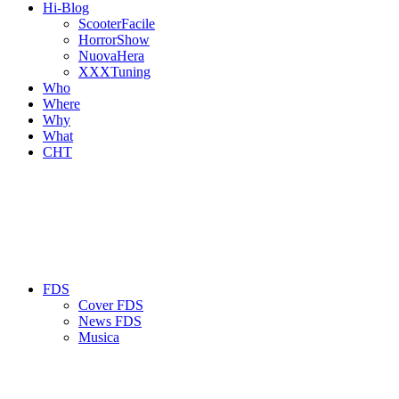
Hi-Blog
ScooterFacile
HorrorShow
NuovaHera
XXXTuning
Who
Where
Why
What
CHT
FDS
Cover FDS
News FDS
Musica