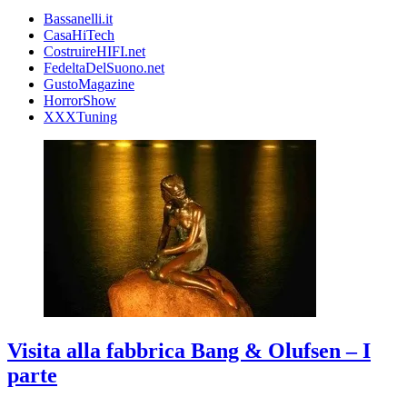
Bassanelli.it
CasaHiTech
CostruireHIFI.net
FedeltaDelSuono.net
GustoMagazine
HorrorShow
XXXTuning
Visita alla fabbrica Bang & Olufsen – I
parte