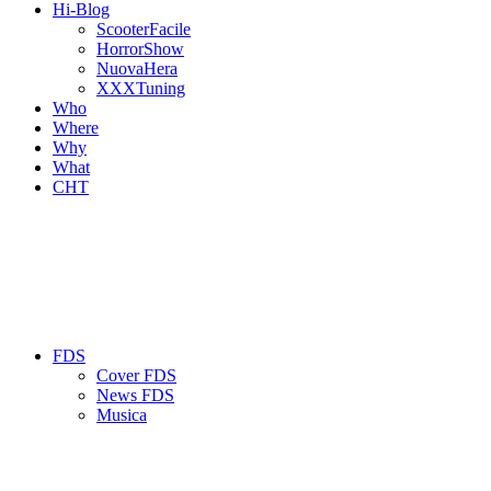
Hi-Blog
ScooterFacile
HorrorShow
NuovaHera
XXXTuning
Who
Where
Why
What
CHT
FDS
Cover FDS
News FDS
Musica