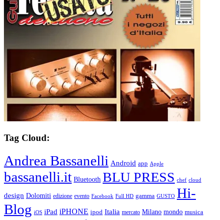
Tag Cloud:
Andrea Bassanelli
Android
app
Apple
bassanelli.it
BLU PRESS
Bluetooth
chef
cloud
Hi-
design
Dolomiti
gamma
edizione
evento
Facebook
Full HD
GUSTO
Blog
iPHONE
Italia
iPad
Milano
mondo
musica
ipod
mercato
iOS