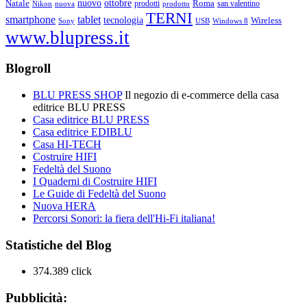
ottobre
Natale
nuovo
Roma
Nikon
nuova
prodotti
prodotto
san valentino
TERNI
smartphone
tablet
tecnologia
Wireless
USB
Windows 8
Sony
www.blupress.it
Blogroll
BLU PRESS SHOP
Il negozio di e-commerce della casa
editrice BLU PRESS
Casa editrice BLU PRESS
Casa editrice EDIBLU
Casa HI-TECH
Costruire HIFI
Fedeltà del Suono
I Quaderni di Costruire HIFI
Le Guide di Fedeltà del Suono
Nuova HERA
Percorsi Sonori: la fiera dell'Hi-Fi italiana!
Statistiche del Blog
374.389 click
Pubblicità: