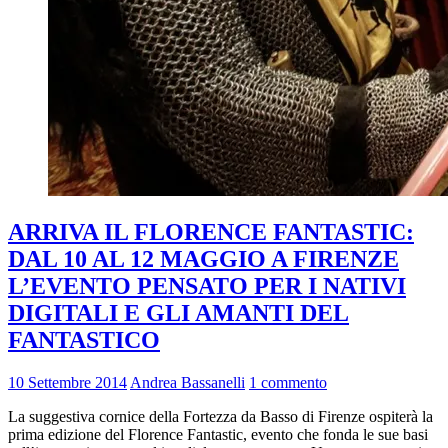
ARRIVA IL FLORENCE FANTASTIC:
DAL 10 AL 12 MAGGIO A FIRENZE
L’EVENTO PENSATO PER I NATIVI
DIGITALI E GLI AMANTI DEL
FANTASTICO
10 Settembre 2014
Andrea Bassanelli
1 commento
La suggestiva cornice della Fortezza da Basso di Firenze ospiterà la
prima edizione del Florence Fantastic, evento che fonda le sue basi