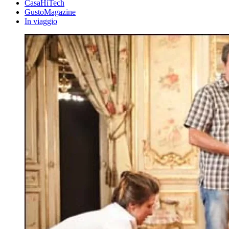
CasaHiTech
GustoMagazine
In viaggio