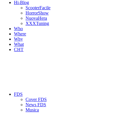
Hi-Blog
ScooterFacile
HorrorShow
NuovaHera
XXXTuning
Who
Where
Why
What
CHT
FDS
Cover FDS
News FDS
Musica