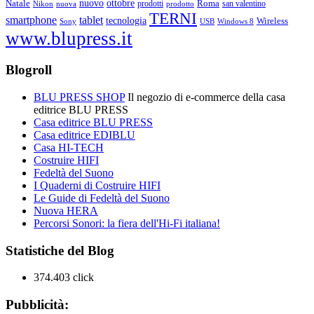
ottobre
Natale
nuovo
Roma
Nikon
nuova
prodotti
prodotto
san valentino
TERNI
smartphone
tablet
tecnologia
Wireless
USB
Windows 8
Sony
www.blupress.it
Blogroll
BLU PRESS SHOP
Il negozio di e-commerce della casa
editrice BLU PRESS
Casa editrice BLU PRESS
Casa editrice EDIBLU
Casa HI-TECH
Costruire HIFI
Fedeltà del Suono
I Quaderni di Costruire HIFI
Le Guide di Fedeltà del Suono
Nuova HERA
Percorsi Sonori: la fiera dell'Hi-Fi italiana!
Statistiche del Blog
374.403 click
Pubblicità: