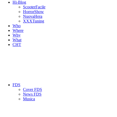
Hi-Blog
ScooterFacile
HorrorShow
NuovaHera
XXXTuning
Who
Where
Why
What
CHT
FDS
Cover FDS
News FDS
Musica