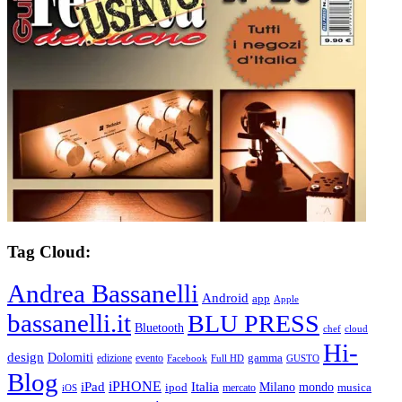
Tag Cloud:
Andrea Bassanelli
Android
app
Apple
bassanelli.it
BLU PRESS
Bluetooth
chef
cloud
Hi-
design
Dolomiti
gamma
edizione
evento
Facebook
Full HD
GUSTO
Blog
iPHONE
Italia
iPad
Milano
mondo
musica
ipod
mercato
iOS