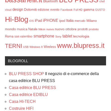
Bluetooth
chef
design
Dolomiti
gamma
edizione
evento
cloud
Facebook
Full HD
GUSTO
Hi-Blog
iPHONE
Italia
iPad
Milano
ipod
mercato
iOS
mondo
ottobre
musica
Natale
nuovo
prodotti
Nikon
nuova
prodotto
smartphone
tablet
tecnologia
Roma
san valentino
Sony
www.blupress.it
TERNI
Wireless
USB
Windows 8
BLOGROLL
BLU PRESS SHOP
Il negozio di e-commerce della
casa editrice BLU PRESS
Casa editrice BLU PRESS
Casa editrice EDIBLU
Casa HI-TECH
Costruire HIFI