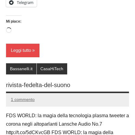
Telegram
Mi piace:
Caricamento
in
corso…
Leggi tutto
Bassanelli.it
CasaHiTech
rivista-fedelta-del-suono
1 commento
2
Andrea
Gennaio
Bassanelli
FDS WORLD: la magia della tecnologia plasma tweeter a
2014
corona negli altoparlanti Lansche Audio No.7
http://t.co/5dCKvcGB FDS WORLD: la magia della