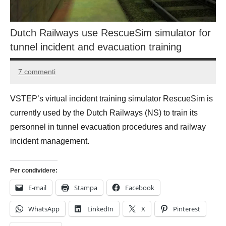
Dutch Railways use RescueSim simulator for
tunnel incident and evacuation training
7 commenti
20
Andrea
Ottobre
Bassanelli
VSTEP’s virtual incident training simulator RescueSim is
2014
currently used by the Dutch Railways (NS) to train its
personnel in tunnel evacuation procedures and railway
incident management.
Per condividere:
E-mail
Stampa
Facebook
WhatsApp
LinkedIn
X
Pinterest