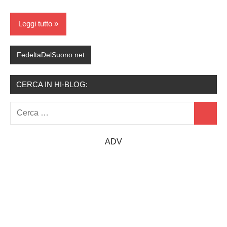
in
corso…
Leggi tutto
FedeltaDelSuono.net
CERCA IN HI-BLOG:
Ricerca
Cerca
per:
ADV