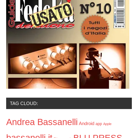
TAG CLOUD:
Andrea Bassanelli
Android
app
Apple
bassanelli.it
BLU PRESS