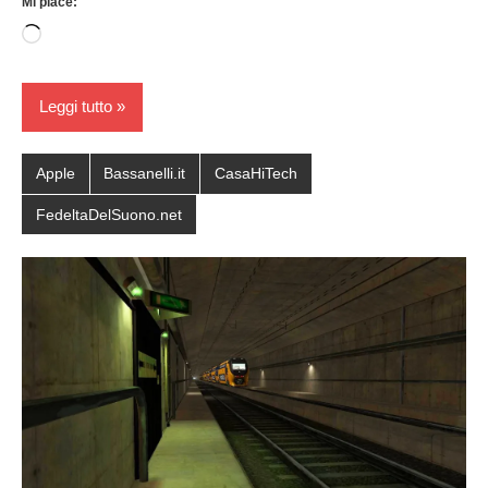
Mi piace:
Caricamento
in
corso…
Leggi tutto
Apple
Bassanelli.it
CasaHiTech
FedeltaDelSuono.net