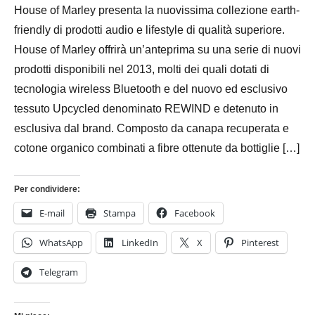
Novembre
Bassanelli
House of Marley presenta la nuovissima collezione earth-
2016
friendly di prodotti audio e lifestyle di qualità superiore.
House of Marley offrirà un’anteprima su una serie di nuovi
prodotti disponibili nel 2013, molti dei quali dotati di
tecnologia wireless Bluetooth e del nuovo ed esclusivo
tessuto Upcycled denominato REWIND e detenuto in
esclusiva dal brand. Composto da canapa recuperata e
cotone organico combinati a fibre ottenute da bottiglie […]
Per condividere:
E-mail
Stampa
Facebook
WhatsApp
LinkedIn
X
Pinterest
Telegram