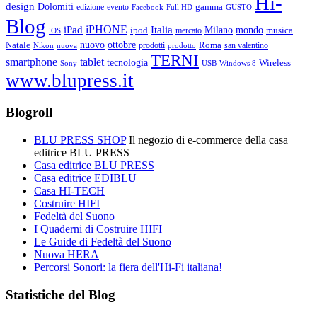
Hi-
design
Dolomiti
gamma
edizione
evento
Facebook
Full HD
GUSTO
Blog
iPHONE
Italia
iPad
Milano
mondo
musica
ipod
mercato
iOS
ottobre
Natale
nuovo
Roma
Nikon
nuova
prodotti
prodotto
san valentino
TERNI
smartphone
tablet
tecnologia
Wireless
USB
Windows 8
Sony
www.blupress.it
Blogroll
BLU PRESS SHOP
Il negozio di e-commerce della casa
editrice BLU PRESS
Casa editrice BLU PRESS
Casa editrice EDIBLU
Casa HI-TECH
Costruire HIFI
Fedeltà del Suono
I Quaderni di Costruire HIFI
Le Guide di Fedeltà del Suono
Nuova HERA
Percorsi Sonori: la fiera dell'Hi-Fi italiana!
Statistiche del Blog