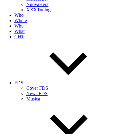
NuovaHera
XXXTuning
Who
Where
Why
What
CHT
FDS
Cover FDS
News FDS
Musica