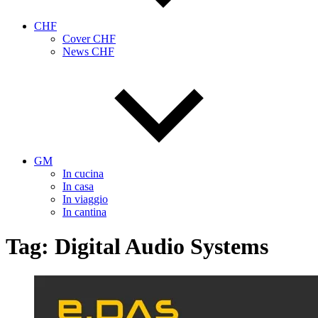
CHF
Cover CHF
News CHF
GM
In cucina
In casa
In viaggio
In cantina
Tag:
Digital Audio Systems