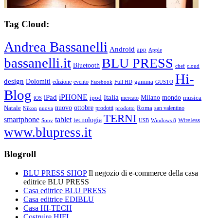
Tag Cloud:
Andrea Bassanelli
Android
app
Apple
bassanelli.it
BLU PRESS
Bluetooth
chef
cloud
Hi-
design
Dolomiti
gamma
edizione
evento
Facebook
Full HD
GUSTO
Blog
iPHONE
Italia
iPad
Milano
mondo
musica
ipod
mercato
iOS
ottobre
Natale
nuovo
Roma
Nikon
nuova
prodotti
prodotto
san valentino
TERNI
smartphone
tablet
tecnologia
Wireless
USB
Windows 8
Sony
www.blupress.it
Blogroll
BLU PRESS SHOP
Il negozio di e-commerce della casa
editrice BLU PRESS
Casa editrice BLU PRESS
Casa editrice EDIBLU
Casa HI-TECH
Costruire HIFI