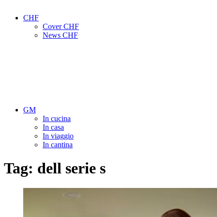
CHF
Cover CHF
News CHF
GM
In cucina
In casa
In viaggio
In cantina
Tag:
dell serie s