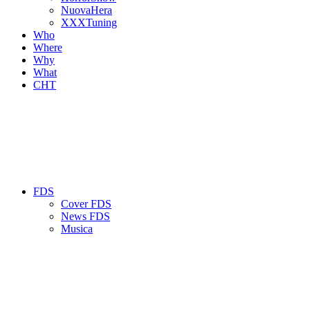
NuovaHera
XXXTuning
Who
Where
Why
What
CHT
FDS
Cover FDS
News FDS
Musica