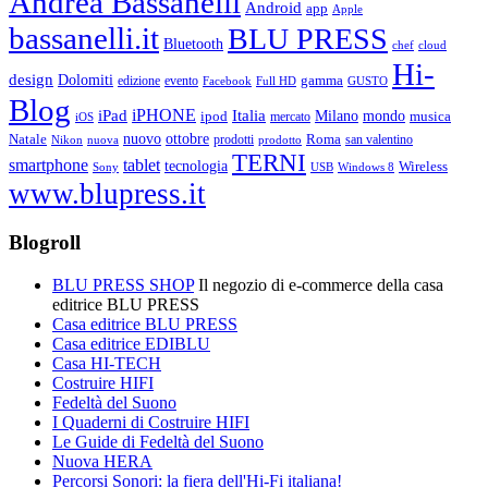
Andrea Bassanelli
Android
app
Apple
bassanelli.it
BLU PRESS
Bluetooth
chef
cloud
Hi-
design
Dolomiti
gamma
edizione
evento
Facebook
Full HD
GUSTO
Blog
iPHONE
Italia
iPad
Milano
mondo
musica
ipod
mercato
iOS
ottobre
Natale
nuovo
Roma
Nikon
nuova
prodotti
prodotto
san valentino
TERNI
smartphone
tablet
tecnologia
Wireless
USB
Windows 8
Sony
www.blupress.it
Blogroll
BLU PRESS SHOP
Il negozio di e-commerce della casa
editrice BLU PRESS
Casa editrice BLU PRESS
Casa editrice EDIBLU
Casa HI-TECH
Costruire HIFI
Fedeltà del Suono
I Quaderni di Costruire HIFI
Le Guide di Fedeltà del Suono
Nuova HERA
Percorsi Sonori: la fiera dell'Hi-Fi italiana!