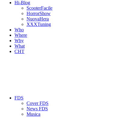
Hi-Blog
ScooterFacile
HorrorShow
NuovaHera
XXXTuning
Who
Where
Why
What
CHT
FDS
Cover FDS
News FDS
Musica