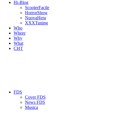
Hi-Blog
ScooterFacile
HorrorShow
NuovaHera
XXXTuning
Who
Where
Why
What
CHT
FDS
Cover FDS
News FDS
Musica