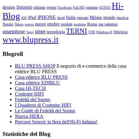
Hi-
design
Dolomiti
gamma
edizione
evento
Facebook
Full HD
GUSTO
Blog
iPHONE
Italia
iPad
Milano
mondo
musica
ipod
mercato
iOS
ottobre
Natale
nuovo
Roma
Nikon
nuova
prodotti
prodotto
san valentino
TERNI
smartphone
tablet
tecnologia
Wireless
USB
Windows 8
Sony
www.blupress.it
Blogroll
BLU PRESS SHOP
Il negozio di e-commerce della casa
editrice BLU PRESS
Casa editrice BLU PRESS
Casa editrice EDIBLU
Casa HI-TECH
Costruire HIFI
Fedeltà del Suono
I Quaderni di Costruire HIFI
Le Guide di Fedeltà del Suono
Nuova HERA
Percorsi Sonori: la fiera dell'Hi-Fi italiana!
Statistiche del Blog