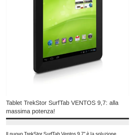
Tablet TrekStor SurfTab VENTOS 9,7: alla
massima potenza!
7
Andrea
Dicembre
Bassanelli
Il nuovo TrekStor SurfTab Ventos 9,7” è la soluzione