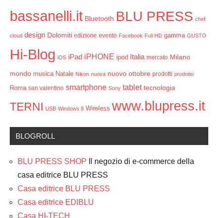
bassanelli.it
BLU PRESS
Bluetooth
chef
design
Dolomiti
gamma
edizione
evento
cloud
Facebook
Full HD
GUSTO
Hi-Blog
iPHONE
Italia
iPad
Milano
ipod
mercato
iOS
mondo
ottobre
musica
Natale
nuovo
prodotti
Nikon
nuova
prodotto
smartphone
tablet
tecnologia
Roma
san valentino
Sony
www.blupress.it
TERNI
Wireless
USB
Windows 8
BLOGROLL
BLU PRESS SHOP
Il negozio di e-commerce della
casa editrice BLU PRESS
Casa editrice BLU PRESS
Casa editrice EDIBLU
Casa HI-TECH