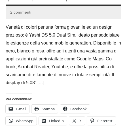
2 commenti
24
Andrea
Ottobre
Bassanelli
Varietà di colori per una forma giovanile ed un design
2016
prezioso: è Yashi DS 5.0 Dual Sim, ideato per soddisfare
le esigenze della young mobile generation. Disponibile in
nero, bianco o rosa, offre agli utenti una vasta gamma di
applicazioni già preinstallate come Google Maps, Go
book, Acrobat Reader, Youtube, e offre la possibilità di
scaricarne direttamente di nuove in totale semplicità. Il
display di 5.08” […]
Per condividere:
E-mail
Stampa
Facebook
WhatsApp
LinkedIn
X
Pinterest