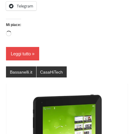
Telegram
Mi piace:
Caricamento
in
corso…
Leggi tutto
Bassanelli.it
CasaHiTech