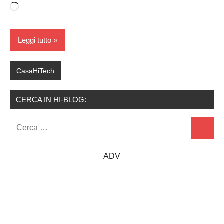
Caricamento
in
corso…
Leggi tutto
CasaHiTech
CERCA IN HI-BLOG:
Ricerca
Cerca
per:
ADV