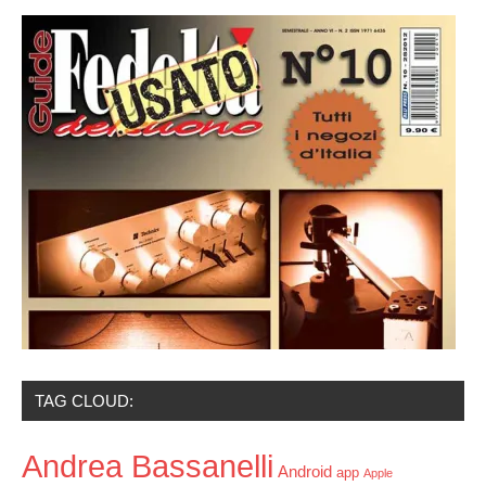
TAG CLOUD:
Andrea Bassanelli
Android
app
Apple