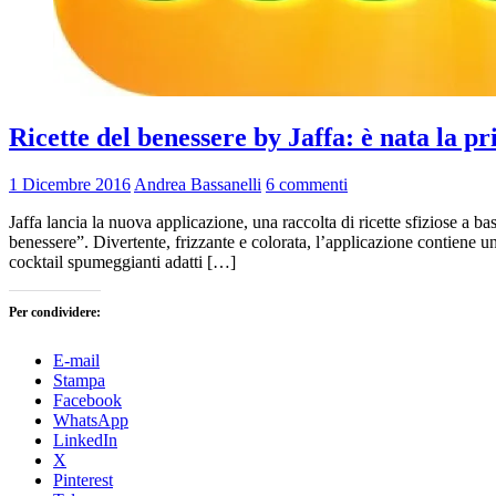
Ricette del benessere by Jaffa: è nata la pr
1 Dicembre 2016
Andrea Bassanelli
6 commenti
Jaffa lancia la nuova applicazione, una raccolta di ricette sfiziose a
benessere”. Divertente, frizzante e colorata, l’applicazione contiene un
cocktail spumeggianti adatti […]
Per condividere:
E-mail
Stampa
Facebook
WhatsApp
LinkedIn
X
Pinterest