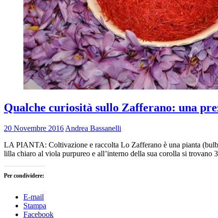
Qualche curiosità sullo Zafferano: una prez
20 Novembre 2016
Andrea Bassanelli
LA PIANTA: Coltivazione e raccolta Lo Zafferano è una pianta (bulbo-tu
lilla chiaro al viola purpureo e all’interno della sua corolla si trovano
Per condividere:
E-mail
Stampa
Facebook