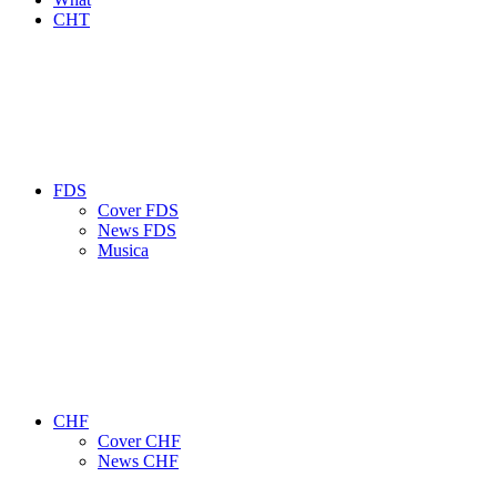
CHT
FDS
Cover FDS
News FDS
Musica
CHF
Cover CHF
News CHF