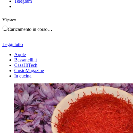
Telegram
Mi piace:
Caricamento in corso…
Leggi tutto
Apple
Bassanelli.it
CasaHiTech
GustoMagazine
In cucina