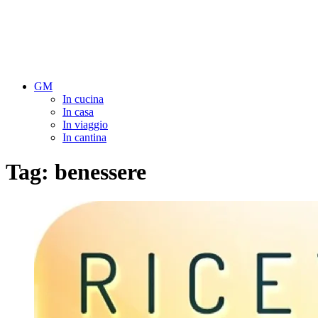
GM
In cucina
In casa
In viaggio
In cantina
Tag:
benessere