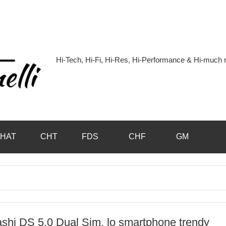
Hi-Tech, Hi-Fi, Hi-Res, Hi-Performance & Hi-muc
Hi-
Blog
by
HAT
CHT
FDS
CHF
GM
Andrea
Bassanelli
shi DS 5.0 Dual Sim, lo smartphone trendy