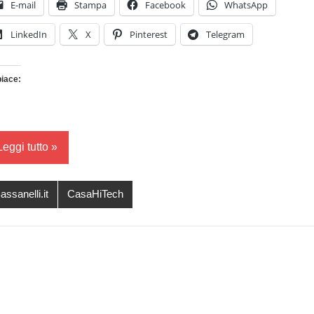
E-mail
Stampa
Facebook
WhatsApp
LinkedIn
X
Pinterest
Telegram
piace:
Caricamento
in
corso…
Leggi tutto
assanelli.it
CasaHiTech