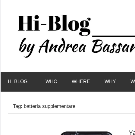
Vai
al
contenuto
HI-BLOG
WHO
WHERE
WHY
W
Tag:
batteria supplementare
Ya