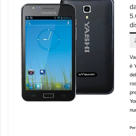
da
5.
di
Va
è 
de
ro
pr
You
nuo
Per