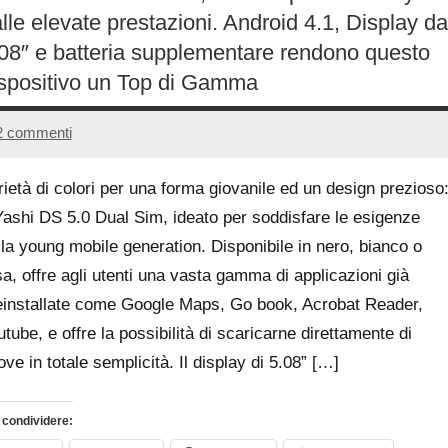
lle elevate prestazioni. Android 4.1, Display da
08″ e batteria supplementare rendono questo
spositivo un Top di Gamma
2 commenti
24
Andrea
Ottobre
Bassanelli
rietà di colori per una forma giovanile ed un design prezioso
2016
Yashi DS 5.0 Dual Sim, ideato per soddisfare le esigenze
lla young mobile generation. Disponibile in nero, bianco o
sa, offre agli utenti una vasta gamma di applicazioni già
einstallate come Google Maps, Go book, Acrobat Reader,
tube, e offre la possibilità di scaricarne direttamente di
ve in totale semplicità. Il display di 5.08” […]
 condividere: