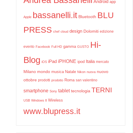
Android
app
bassanelli.it
BLU
Bluetooth
Apple
PRESS
design
Dolomiti
edizione
chef
cloud
Hi-
gamma
evento
Facebook
Full HD
GUSTO
Blog
iPHONE
Italia
iPad
ipod
mercato
iOS
Milano
mondo
musica
Natale
nuovo
Nikon
nuova
ottobre
prodotti
Roma
san valentino
prodotto
TERNI
smartphone
tablet
tecnologia
Sony
Wireless
USB
Windows 8
www.blupress.it