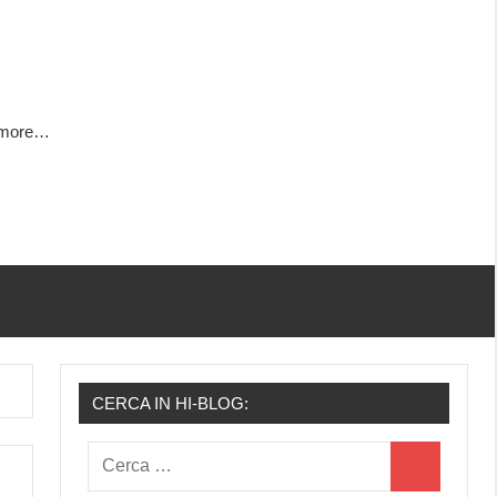
h more…
CERCA IN HI-BLOG:
Ricerca
Cerca
per: