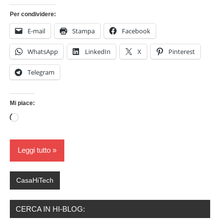
Per condividere:
E-mail
Stampa
Facebook
WhatsApp
LinkedIn
X
Pinterest
Telegram
Mi piace:
Caricamento
in
corso…
Leggi tutto
CasaHiTech
CERCA IN HI-BLOG: