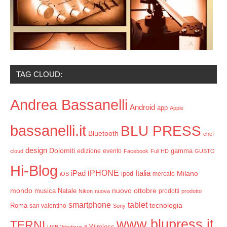
TAG CLOUD:
Andrea Bassanelli
Android
app
Apple
bassanelli.it
BLU PRESS
Bluetooth
chef
design
Dolomiti
gamma
edizione
evento
cloud
Facebook
Full HD
GUSTO
Hi-Blog
iPHONE
Italia
iPad
Milano
ipod
mercato
iOS
mondo
ottobre
musica
Natale
nuovo
prodotti
Nikon
nuova
prodotto
smartphone
tablet
tecnologia
Roma
san valentino
Sony
www.blupress.it
TERNI
Wireless