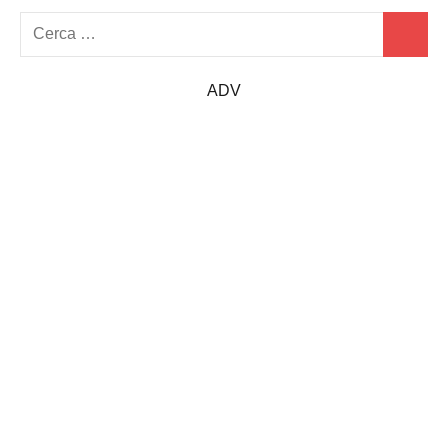
Ricerca
Cerca
per:
ADV