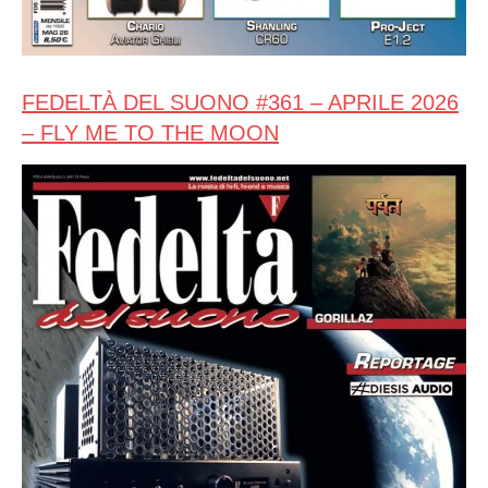
FEDELTÀ DEL SUONO #361 – APRILE 2026
– FLY ME TO THE MOON