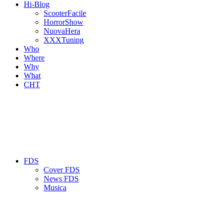
Hi-Blog
ScooterFacile
HorrorShow
NuovaHera
XXXTuning
Who
Where
Why
What
CHT
FDS
Cover FDS
News FDS
Musica