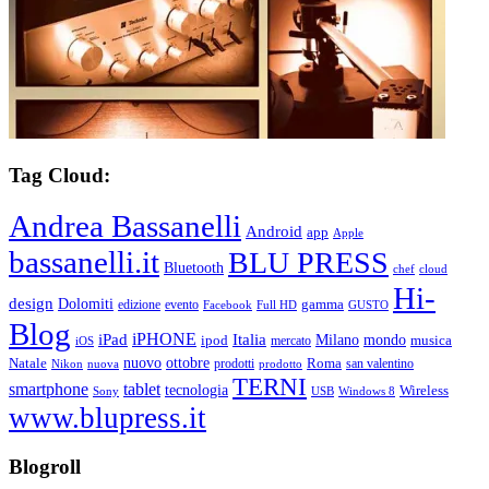
Tag Cloud:
Andrea Bassanelli
Android
app
Apple
bassanelli.it
BLU PRESS
Bluetooth
chef
cloud
Hi-
design
Dolomiti
gamma
edizione
evento
Facebook
Full HD
GUSTO
Blog
iPHONE
Italia
iPad
Milano
mondo
musica
ipod
mercato
iOS
ottobre
Natale
nuovo
Roma
Nikon
nuova
prodotti
prodotto
san valentino
TERNI
smartphone
tablet
tecnologia
Wireless
USB
Windows 8
Sony
www.blupress.it
Blogroll