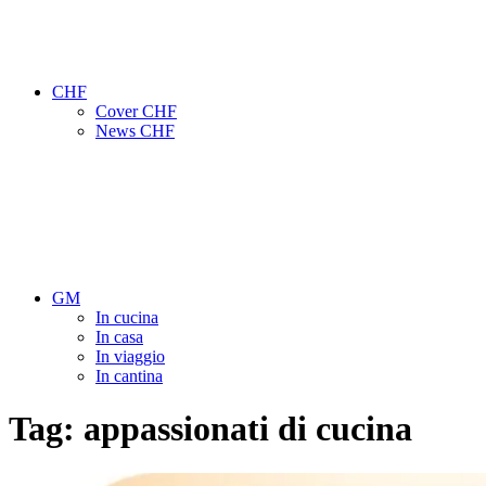
CHF
Cover CHF
News CHF
GM
In cucina
In casa
In viaggio
In cantina
Tag:
appassionati di cucina