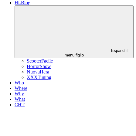
Hi-Blog
Espandi il
menu figlio
ScooterFacile
HorrorShow
NuovaHera
XXXTuning
Who
Where
Why
What
CHT