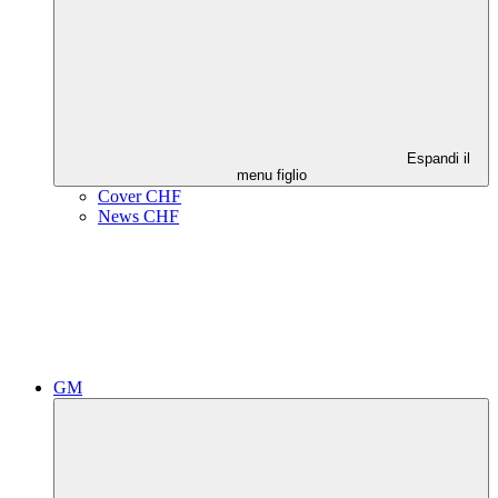
Espandi il
menu figlio
Cover CHF
News CHF
GM