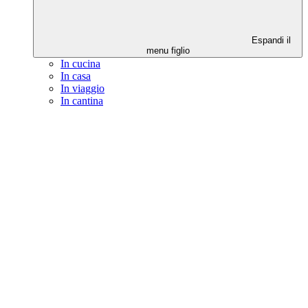
Espandi il
menu figlio
In cucina
In casa
In viaggio
In cantina