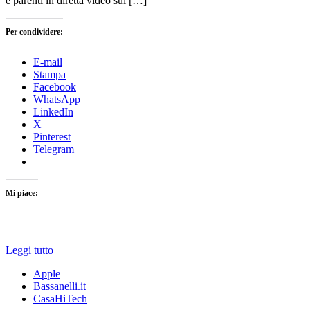
e parenti in diretta video sul […]
Per condividere:
E-mail
Stampa
Facebook
WhatsApp
LinkedIn
X
Pinterest
Telegram
Mi piace:
Leggi tutto
Apple
Bassanelli.it
CasaHiTech