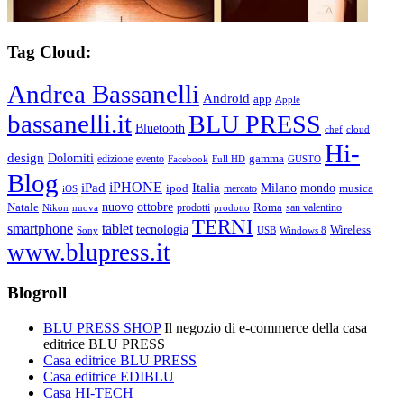
Tag Cloud:
Andrea Bassanelli
Android
app
Apple
bassanelli.it
BLU PRESS
Bluetooth
chef
cloud
Hi-
design
Dolomiti
gamma
edizione
evento
Facebook
Full HD
GUSTO
Blog
iPHONE
Italia
iPad
Milano
mondo
musica
ipod
mercato
iOS
ottobre
Natale
nuovo
Roma
Nikon
nuova
prodotti
prodotto
san valentino
TERNI
smartphone
tablet
tecnologia
Wireless
USB
Windows 8
Sony
www.blupress.it
Blogroll
BLU PRESS SHOP
Il negozio di e-commerce della casa
editrice BLU PRESS
Casa editrice BLU PRESS
Casa editrice EDIBLU
Casa HI-TECH