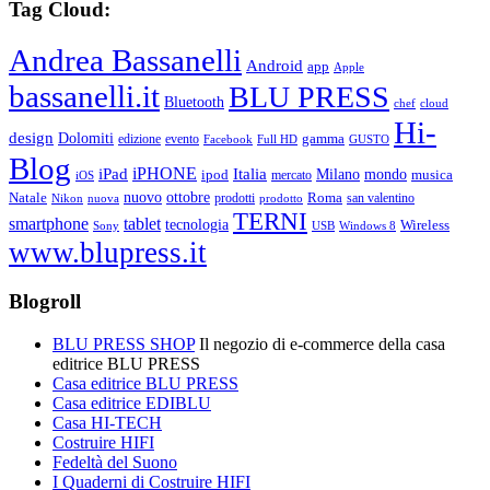
Tag Cloud:
Andrea Bassanelli
Android
app
Apple
bassanelli.it
BLU PRESS
Bluetooth
chef
cloud
Hi-
design
Dolomiti
gamma
edizione
evento
Facebook
Full HD
GUSTO
Blog
iPHONE
Italia
iPad
Milano
mondo
musica
ipod
mercato
iOS
ottobre
Natale
nuovo
Roma
Nikon
nuova
prodotti
prodotto
san valentino
TERNI
smartphone
tablet
tecnologia
Wireless
USB
Windows 8
Sony
www.blupress.it
Blogroll
BLU PRESS SHOP
Il negozio di e-commerce della casa
editrice BLU PRESS
Casa editrice BLU PRESS
Casa editrice EDIBLU
Casa HI-TECH
Costruire HIFI
Fedeltà del Suono
I Quaderni di Costruire HIFI