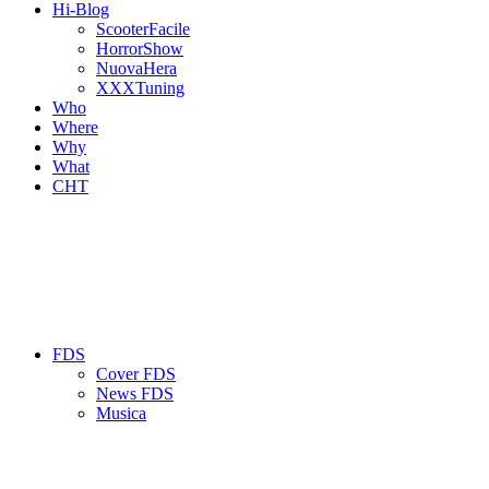
Hi-Blog
ScooterFacile
HorrorShow
NuovaHera
XXXTuning
Who
Where
Why
What
CHT
FDS
Cover FDS
News FDS
Musica