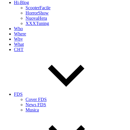
Hi-Blog
ScooterFacile
HorrorShow
NuovaHera
XXXTuning
Who
Where
Why
What
CHT
FDS
Cover FDS
News FDS
Musica