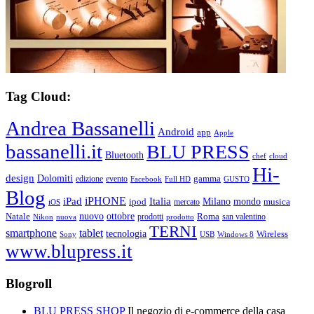
Tag Cloud:
Andrea Bassanelli
Android
app
Apple
bassanelli.it
BLU PRESS
Bluetooth
chef
cloud
Hi-
design
Dolomiti
gamma
edizione
evento
Facebook
Full HD
GUSTO
Blog
iPHONE
Italia
iPad
Milano
mondo
musica
ipod
mercato
iOS
ottobre
Natale
nuovo
Roma
Nikon
nuova
prodotti
prodotto
san valentino
TERNI
smartphone
tablet
tecnologia
Wireless
USB
Windows 8
Sony
www.blupress.it
Blogroll
BLU PRESS SHOP
Il negozio di e-commerce della casa