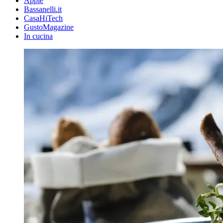
Apple
Bassanelli.it
CasaHiTech
GustoMagazine
In cucina