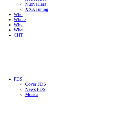
NuovaHera
XXXTuning
Who
Where
Why
What
CHT
FDS
Cover FDS
News FDS
Musica