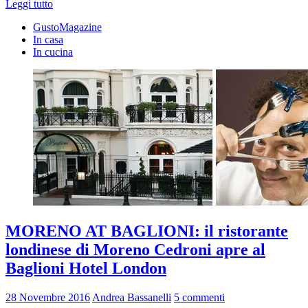
Leggi tutto
GustoMagazine
In casa
In cucina
MORENO AT BAGLIONI: il ristorante
londinese di Moreno Cedroni apre al
Baglioni Hotel London
28 Novembre 2016
Andrea Bassanelli
5 commenti