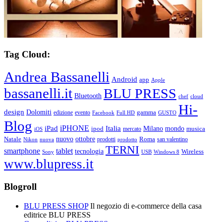
Tag Cloud:
Andrea Bassanelli
Android
app
Apple
bassanelli.it
BLU PRESS
Bluetooth
chef
cloud
Hi-
design
Dolomiti
gamma
edizione
evento
Facebook
Full HD
GUSTO
Blog
iPHONE
Italia
iPad
Milano
mondo
musica
ipod
mercato
iOS
ottobre
Natale
nuovo
Roma
Nikon
nuova
prodotti
prodotto
san valentino
TERNI
smartphone
tablet
tecnologia
Wireless
USB
Windows 8
Sony
www.blupress.it
Blogroll
BLU PRESS SHOP
Il negozio di e-commerce della casa
editrice BLU PRESS