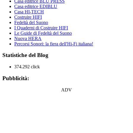
Casa editrice BLU PRESS
Casa editrice EDIBLU
Casa HI-TECH
Costruire HIFI
Fedeltà del Suono
I Quaderni di Costruire HIFI
Le Guide di Fedeltà del Suono
Nuova HERA
Percorsi Sonori: la fiera dell'Hi-Fi italiana!
Statistiche del Blog
374.292 click
Pubblicità:
ADV