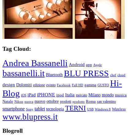
Tag Cloud:
Andrea Bassanelli
Android
app
Apple
bassanelli.it
BLU PRESS
Bluetooth
chef
cloud
Hi-
design
Dolomiti
gamma
edizione
evento
Facebook
Full HD
GUSTO
Blog
iPHONE
Italia
iPad
Milano
mondo
musica
ipod
mercato
iOS
ottobre
Natale
nuovo
Roma
Nikon
nuova
prodotti
prodotto
san valentino
TERNI
smartphone
tablet
tecnologia
Wireless
USB
Windows 8
Sony
www.blupress.it
Blogroll