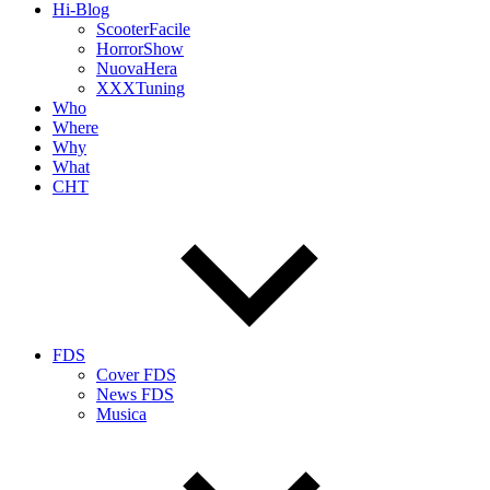
Hi-Blog
ScooterFacile
HorrorShow
NuovaHera
XXXTuning
Who
Where
Why
What
CHT
FDS
Cover FDS
News FDS
Musica