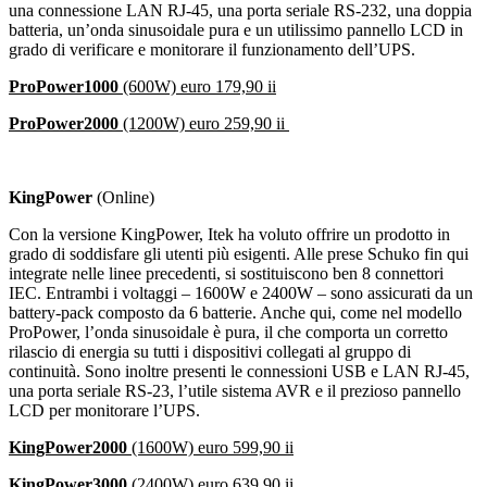
una connessione LAN RJ-45, una porta seriale RS-232, una doppia
batteria, un’onda sinusoidale pura e un utilissimo pannello LCD in
grado di verificare e monitorare il funzionamento dell’UPS.
ProPower1000
(600W) euro 179,90 ii
ProPower2000
(1200W) euro 259,90 ii
KingPower
(Online)
Con la versione KingPower, Itek ha voluto offrire un prodotto in
grado di soddisfare gli utenti più esigenti. Alle prese Schuko fin qui
integrate nelle linee precedenti, si sostituiscono ben 8 connettori
IEC. Entrambi i voltaggi – 1600W e 2400W – sono assicurati da un
battery-pack composto da 6 batterie. Anche qui, come nel modello
ProPower, l’onda sinusoidale è pura, il che comporta un corretto
rilascio di energia su tutti i dispositivi collegati al gruppo di
continuità. Sono inoltre presenti le connessioni USB e LAN RJ-45,
una porta seriale RS-23, l’utile sistema AVR e il prezioso pannello
LCD per monitorare l’UPS.
KingPower2000
(1600W) euro 599,90 ii
KingPower3000
(2400W) euro 639,90 ii