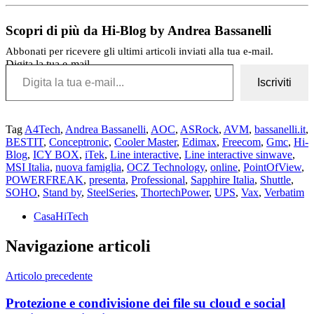
Scopri di più da Hi-Blog by Andrea Bassanelli
Abbonati per ricevere gli ultimi articoli inviati alla tua e-mail.
Digita la tua e-mail...
Iscriviti
Tag
A4Tech
,
Andrea Bassanelli
,
AOC
,
ASRock
,
AVM
,
bassanelli.it
,
BESTIT
,
Conceptronic
,
Cooler Master
,
Edimax
,
Freecom
,
Gmc
,
Hi-
Blog
,
ICY BOX
,
iTek
,
Line interactive
,
Line interactive sinwave
,
MSI Italia
,
nuova famiglia
,
OCZ Technology
,
online
,
PointOfView
,
POWERFREAK
,
presenta
,
Professional
,
Sapphire Italia
,
Shuttle
,
SOHO
,
Stand by
,
SteelSeries
,
ThortechPower
,
UPS
,
Vax
,
Verbatim
CasaHiTech
Navigazione articoli
Articolo precedente
Protezione e condivisione dei file su cloud e social