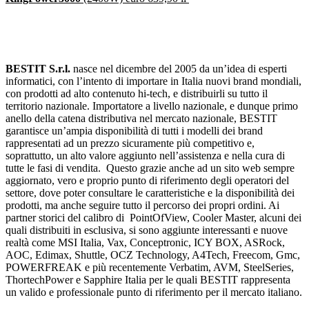
BESTIT
S.r.l.
nasce nel dicembre del 2005 da un’idea di esperti
informatici, con l’intento di importare in Italia nuovi brand mondiali,
con prodotti ad alto contenuto hi-tech, e distribuirli su tutto il
territorio nazionale. Importatore a livello nazionale, e dunque primo
anello della catena distributiva nel mercato nazionale, BESTIT
garantisce un’ampia disponibilità di tutti i modelli dei brand
rappresentati ad un prezzo sicuramente più competitivo e,
soprattutto, un alto valore aggiunto nell’assistenza e nella cura di
tutte le fasi di vendita. Questo grazie anche ad un sito web sempre
aggiornato, vero e proprio punto di riferimento degli operatori del
settore, dove poter consultare le caratteristiche e la disponibilità dei
prodotti, ma anche seguire tutto il percorso dei propri ordini. Ai
partner storici del calibro di PointOfView, Cooler Master, alcuni dei
quali distribuiti in esclusiva, si sono aggiunte interessanti e nuove
realtà come MSI Italia, Vax, Conceptronic, ICY BOX, ASRock,
AOC, Edimax, Shuttle, OCZ Technology, A4Tech, Freecom, Gmc,
POWERFREAK e più recentemente Verbatim, AVM, SteelSeries,
ThortechPower e Sapphire Italia per le quali BESTIT rappresenta
un valido e professionale punto di riferimento per il mercato italiano.