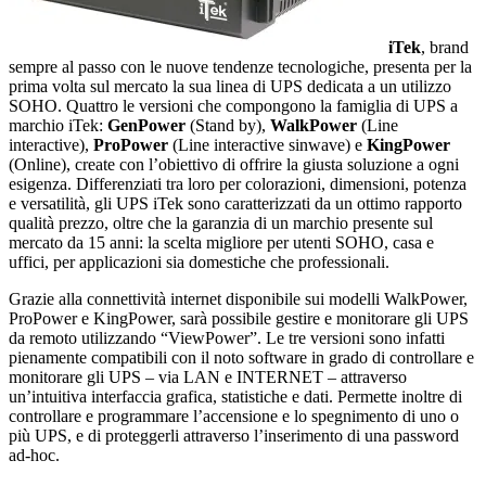
iTek
, brand
sempre al passo con le nuove tendenze tecnologiche, presenta per la
prima volta sul mercato la sua linea di UPS dedicata a un utilizzo
SOHO. Quattro le versioni che compongono la famiglia di UPS a
marchio iTek:
GenPower
(Stand by),
WalkPower
(Line
interactive),
ProPower
(Line interactive sinwave) e
KingPower
(Online), create con l’obiettivo di offrire la giusta soluzione a ogni
esigenza. Differenziati tra loro per colorazioni, dimensioni, potenza
e versatilità, gli UPS iTek sono caratterizzati da un ottimo rapporto
qualità prezzo, oltre che la garanzia di un marchio presente sul
mercato da 15 anni: la scelta migliore per utenti SOHO, casa e
uffici, per applicazioni sia domestiche che professionali.
Grazie alla connettività internet disponibile sui modelli WalkPower,
ProPower e KingPower, sarà possibile gestire e monitorare gli UPS
da remoto utilizzando “ViewPower”. Le tre versioni sono infatti
pienamente compatibili con il noto software in grado di controllare e
monitorare gli UPS – via LAN e INTERNET – attraverso
un’intuitiva interfaccia grafica, statistiche e dati. Permette inoltre di
controllare e programmare l’accensione e lo spegnimento di uno o
più UPS, e di proteggerli attraverso l’inserimento di una password
ad-hoc.