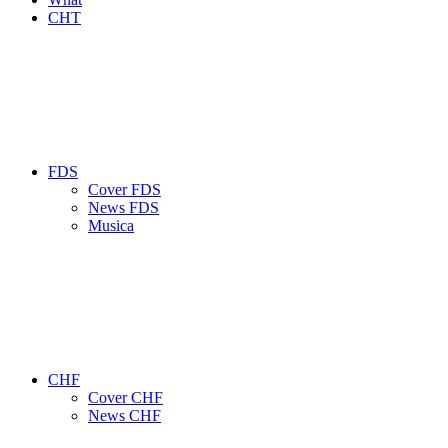
CHT
FDS
Cover FDS
News FDS
Musica
CHF
Cover CHF
News CHF