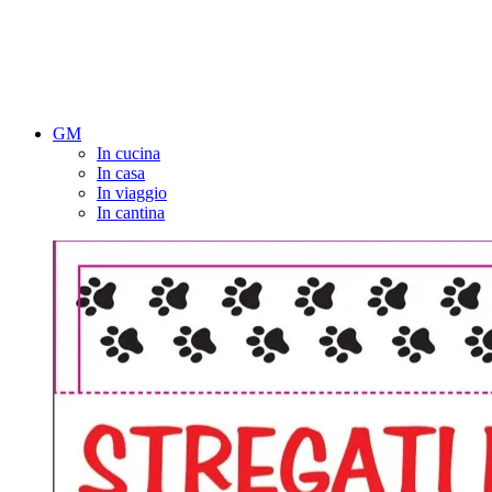
GM
In cucina
In casa
In viaggio
In cantina