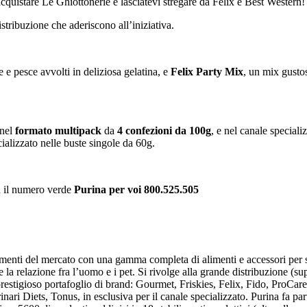
cquistare Le Ghiottonerie e lasciatevi stregare da Felix e Best Western!
stribuzione che aderiscono all’iniziativa.
ne e pesce avvolti in deliziosa gelatina, e
Felix Party Mix
, un mix gustos
 nel
formato multipack
da
4 confezioni da 100g
, e nel canale speciali
alizzato nelle buste singole da 60g.
a il numero verde
Purina per voi 800.525.505
gmenti del mercato con una gamma completa di alimenti e accessori per so
re la relazione fra l’uomo e i pet. Si rivolge alla grande distribuzione (su
 prestigioso portafoglio di brand: Gourmet, Friskies, Felix, Fido, ProCare
ari Diets, Tonus, in esclusiva per il canale specializzato. Purina fa par