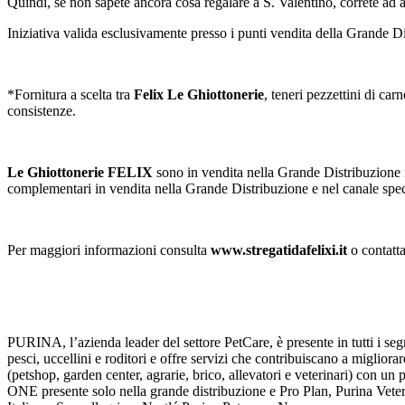
Quindi, se non sapete ancora cosa regalare a S. Valentino, correte ad a
Iniziativa valida esclusivamente presso i punti vendita della Grande Di
*Fornitura a scelta tra
Felix Le Ghiottonerie
, teneri pezzettini di car
consistenze.
Le Ghiottonerie FELIX
sono in vendita nella Grande Distribuzione
complementari in vendita nella Grande Distribuzione e nel canale speci
Per maggiori informazioni consulta
www.stregatidafelixi.it
o contatt
PURINA, l’azienda leader del settore PetCare, è presente in tutti i se
pesci, uccellini e roditori e offre servizi che contribuiscano a migliora
(petshop, garden center, agrarie, brico, allevatori e veterinari) con un
ONE presente solo nella grande distribuzione e Pro Plan, Purina Veterin