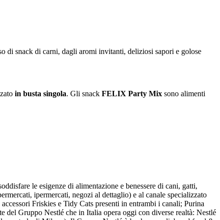
o di snack di carni, dagli aromi invitanti, deliziosi sapori e golose
zzato
in busta singola
. Gli snack
FELIX Party Mix
sono alimenti
ddisfare le esigenze di alimentazione e benessere di cani, gatti,
permercati, ipermercati, negozi al dettaglio) e al canale specializzato
 accessori Friskies e Tidy Cats presenti in entrambi i canali; Purina
te del Gruppo Nestlé che in Italia opera oggi con diverse realtà: Nestlé