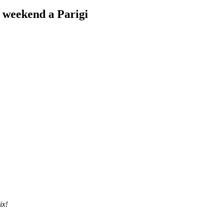
o weekend a Parigi
ix!