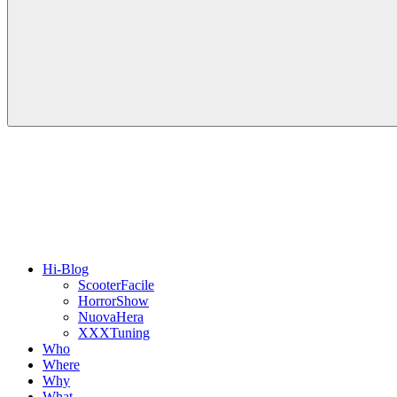
Hi-Blog
ScooterFacile
HorrorShow
NuovaHera
XXXTuning
Who
Where
Why
What