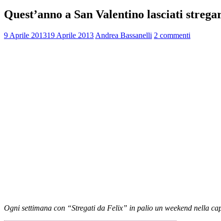
Quest’anno a San Valentino lasciati streg
9 Aprile 2013
19 Aprile 2013
Andrea Bassanelli
2 commenti
Ogni settimana con “Stregati da Felix” in palio un weekend nella capi