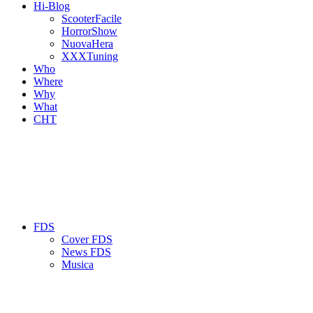
Hi-Blog
ScooterFacile
HorrorShow
NuovaHera
XXXTuning
Who
Where
Why
What
CHT
FDS
Cover FDS
News FDS
Musica