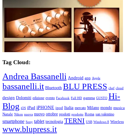
Tag Cloud:
Andrea Bassanelli
Android
app
Apple
bassanelli.it
BLU PRESS
Bluetooth
chef
cloud
Hi-
design
Dolomiti
gamma
edizione
evento
Facebook
Full HD
GUSTO
Blog
iPHONE
Italia
iPad
Milano
mondo
musica
ipod
mercato
iOS
ottobre
Natale
nuovo
Roma
Nikon
nuova
prodotti
prodotto
san valentino
TERNI
smartphone
tablet
tecnologia
Wireless
USB
Windows 8
Sony
www.blupress.it