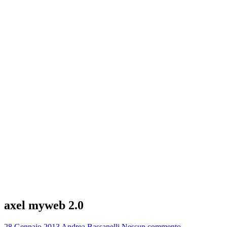
axel myweb 2.0
28 Gennaio 2013
Andrea Bassanelli
Nessun commento