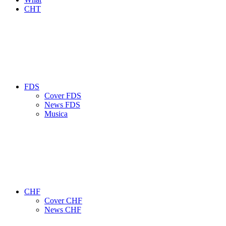
CHT
FDS
Cover FDS
News FDS
Musica
CHF
Cover CHF
News CHF