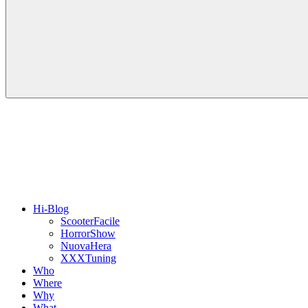
Hi-Blog
ScooterFacile
HorrorShow
NuovaHera
XXXTuning
Who
Where
Why
What