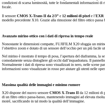
condizioni di scarsa luminosità, tutte le fondamentali informazioni di
focale.
Il sensore
CMOS X-Trans II da 2/3”
e
12 milioni di pixel
e l’
EXR P
modello precedente X10. Grazie alla rimozione del filtro ottico pass
Avanzato mirino ottico
con i dati di ripresa
in tempo reale
Nonostante le dimensioni compatte, FUJIFILM X20 sfoggia un mirino ot
l’obiettivo zoom e dotato di un sensore dell’occhio per un più facile ut
Nel mirino è mostrato il tempo di posa, l’apertura del diaframma, la se
comodamente senza distogliere gli occhi dall’inquadratura. Il pannello 
Normalmente i dati di ripresa sono visualizzati in nero, nelle scene pa
informazioni sono visualizzate in rosso per aiutare gli utenti nelle oper
Massima qualità delle immagini e minimo rumore
X20 dispone del nuovo sensore
CMOS
X-Trans II
da 12 milioni di p
di un filtro ottico passa-basso, mantenendo immagini ad elevata risoluzion
moiré, sacrificando in tal modo la qualità dell’immagine.