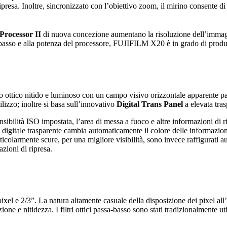
 ripresa. Inoltre, sincronizzato con l’obiettivo zoom, il mirino consente
rocessor II
di nuova concezione aumentano la risoluzione dell’immag
a basso e alla potenza del processore, FUJIFILM X20 è in grado di prod
tico nitido e luminoso con un campo visivo orizzontale apparente pari
ilizzo; inoltre si basa sull’innovativo
Digital Trans Panel
a elevata tra
nsibilità ISO impostata, l’area di messa a fuoco e altre informazioni di 
digitale trasparente cambia automaticamente il colore delle informazioni 
rticolarmente scure, per una migliore visibilità, sono invece raffigurati
azioni di ripresa.
ixel e 2/3”. La natura altamente casuale della disposizione dei pixel al
e e nitidezza. I filtri ottici passa-basso sono stati tradizionalmente utili