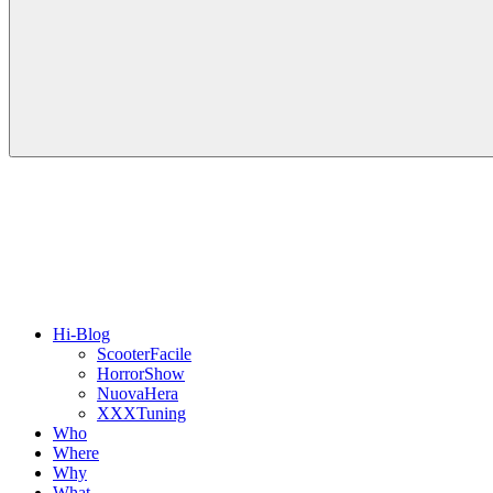
Hi-Blog
ScooterFacile
HorrorShow
NuovaHera
XXXTuning
Who
Where
Why
What