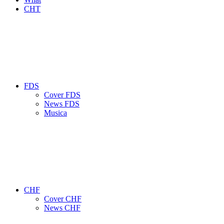
CHT
FDS
Cover FDS
News FDS
Musica
CHF
Cover CHF
News CHF