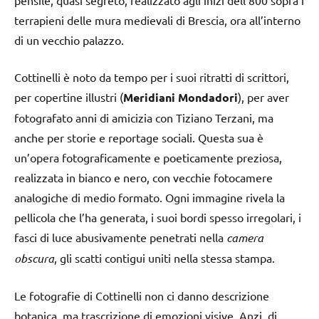
pensile, quasi segreto, realizzato agli inizi dell’800 sopra i
terrapieni delle mura medievali di Brescia, ora all’interno
di un vecchio palazzo.
Cottinelli è noto da tempo per i suoi ritratti di scrittori,
per copertine illustri (
Meridiani Mondadori
), per aver
fotografato anni di amicizia con Tiziano Terzani, ma
anche per storie e reportage sociali. Questa sua è
un’opera fotograficamente e poeticamente preziosa,
realizzata in bianco e nero, con vecchie fotocamere
analogiche di medio formato. Ogni immagine rivela la
pellicola che l’ha generata, i suoi bordi spesso irregolari, i
fasci di luce abusivamente penetrati nella
camera
obscura
, gli scatti contigui uniti nella stessa stampa.
Le fotografie di Cottinelli non ci danno descrizione
botanica, ma trascrizione di emozioni visive. Anzi, di