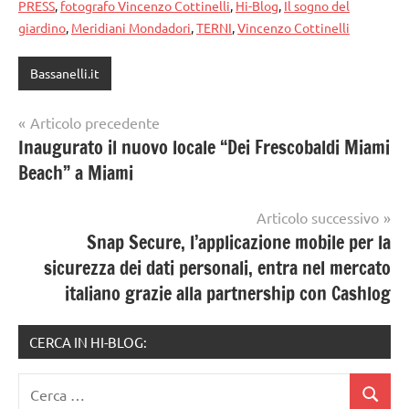
PRESS
,
fotografo Vincenzo Cottinelli
,
Hi-Blog
,
Il sogno del
giardino
,
Meridiani Mondadori
,
TERNI
,
Vincenzo Cottinelli
Bassanelli.it
Navigazione
Articolo precedente
Inaugurato il nuovo locale “Dei Frescobaldi Miami
articoli
Beach” a Miami
Articolo successivo
Snap Secure, l’applicazione mobile per la
sicurezza dei dati personali, entra nel mercato
italiano grazie alla partnership con Cashlog
CERCA IN HI-BLOG:
Ricerca
Cerca