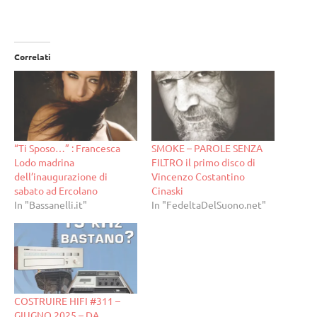
in
corso…
Correlati
“Ti Sposo…” : Francesca
SMOKE – PAROLE SENZA
Lodo madrina
FILTRO il primo disco di
dell’inaugurazione di
Vincenzo Costantino
sabato ad Ercolano
Cinaski
In "Bassanelli.it"
In "FedeltaDelSuono.net"
COSTRUIRE HIFI #311 –
GIUGNO 2025 – DA