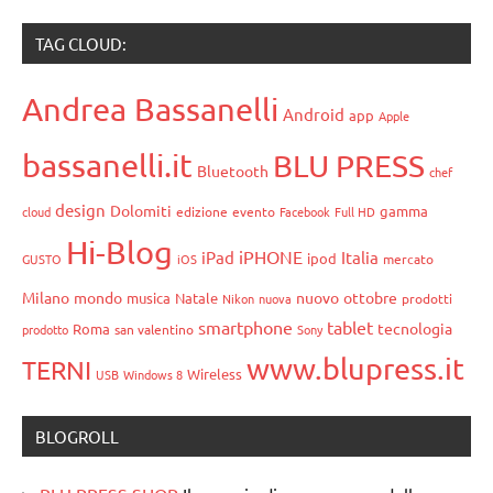
TAG CLOUD:
Andrea Bassanelli
Android
app
Apple
bassanelli.it
BLU PRESS
Bluetooth
chef
design
Dolomiti
gamma
cloud
edizione
evento
Facebook
Full HD
Hi-Blog
iPHONE
iPad
Italia
ipod
GUSTO
iOS
mercato
Milano
mondo
nuovo
ottobre
musica
Natale
Nikon
nuova
prodotti
smartphone
tablet
tecnologia
Roma
prodotto
san valentino
Sony
www.blupress.it
TERNI
Wireless
USB
Windows 8
BLOGROLL