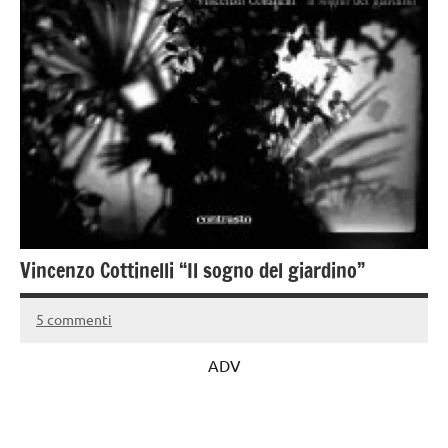
Vincenzo Cottinelli “Il sogno del giardino”
5 commenti
12
Andrea
Novembre
Bassanelli
ADV
2016