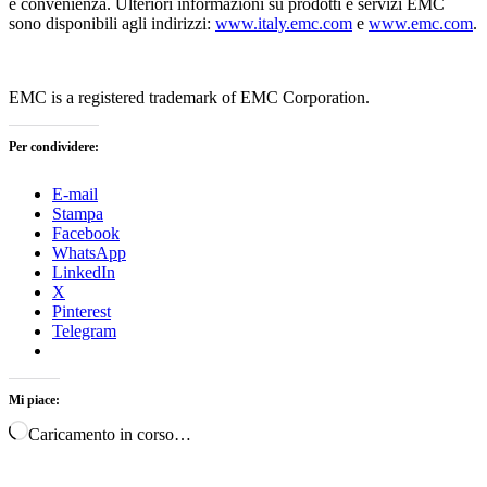
e convenienza. Ulteriori informazioni su prodotti e servizi EMC
sono disponibili agli indirizzi:
www.italy.emc.com
e
www.emc.com
.
EMC is a registered trademark of EMC Corporation.
Per condividere:
E-mail
Stampa
Facebook
WhatsApp
LinkedIn
X
Pinterest
Telegram
Mi piace:
Caricamento in corso…