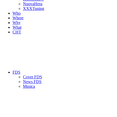
NuovaHera
XXXTuning
Who
Where
Why
What
CHT
FDS
Cover FDS
News FDS
Musica