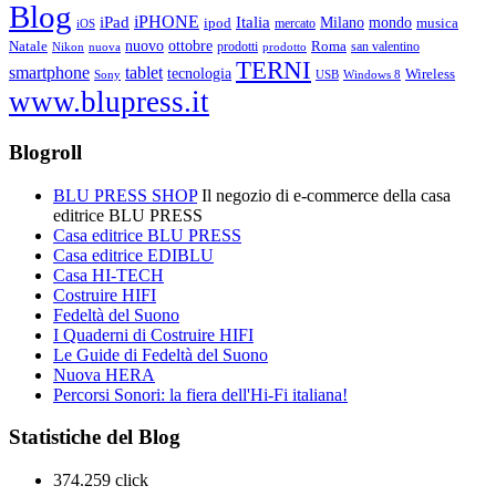
Blog
iPHONE
Italia
iPad
Milano
mondo
musica
ipod
mercato
iOS
ottobre
Natale
nuovo
Roma
Nikon
nuova
prodotti
prodotto
san valentino
TERNI
smartphone
tablet
tecnologia
Wireless
USB
Windows 8
Sony
www.blupress.it
Blogroll
BLU PRESS SHOP
Il negozio di e-commerce della casa
editrice BLU PRESS
Casa editrice BLU PRESS
Casa editrice EDIBLU
Casa HI-TECH
Costruire HIFI
Fedeltà del Suono
I Quaderni di Costruire HIFI
Le Guide di Fedeltà del Suono
Nuova HERA
Percorsi Sonori: la fiera dell'Hi-Fi italiana!
Statistiche del Blog
374.259 click