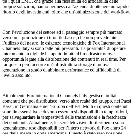
tra i quali EMC, che grazie alla flessibilità ed affidabilità delle
proprie soluzioni, hanno permesso all’azienda di ottenere un rapido
ritorno degli investimenti, oltre che un’ottimizzazione del workflow.
Con l’evoluzione del settore ed il passaggio sempre più marcato
verso una produzione di tipo file-based, che non prevede più
l’utilizzo del nastro, le esigenze tecnologiche di Fox International
Channels Italy si sono fatte più pressanti. La possibilità di operare
interamente in digitale ha aperto infatti al broadcaster nuove
opportunità legate alla distribuzione dei contenuti in real time. Per
far questo però occorre un’infrastruttura storage di nuova
generazione in grado di abbinare performance ed affidabilità di
livello assoluto.
Attualmente Fox International Channels Italy gestisce in Italia
contenuti che poi distribuisce verso altre realtà del gruppo, nei Paesi
Bassi, in Germania e nell’Europa dell’Est. Molti di questi contenuti
sono time-sensitive e devono essere resi disponibili in tempi ridotti,
per salvaguardare la tempestività delle trasmissioni e la freschezza
dei contenuti. Attualmente, le serie televisive di riferimento sono
generalmente rese disponibili per l’intero network di Fox entro 24
ore dalla messa in onda americana. Questo è stato reso possibile