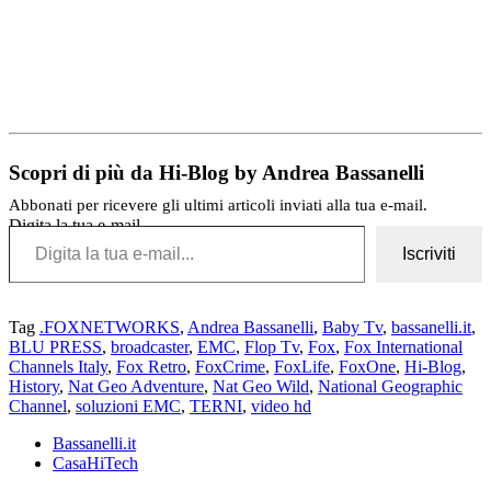
Scopri di più da Hi-Blog by Andrea Bassanelli
Abbonati per ricevere gli ultimi articoli inviati alla tua e-mail.
Digita la tua e-mail...
Iscriviti
Tag
.FOXNETWORKS
,
Andrea Bassanelli
,
Baby Tv
,
bassanelli.it
,
BLU PRESS
,
broadcaster
,
EMC
,
Flop Tv
,
Fox
,
Fox International
Channels Italy
,
Fox Retro
,
FoxCrime
,
FoxLife
,
FoxOne
,
Hi-Blog
,
History
,
Nat Geo Adventure
,
Nat Geo Wild
,
National Geographic
Channel
,
soluzioni EMC
,
TERNI
,
video hd
Bassanelli.it
CasaHiTech