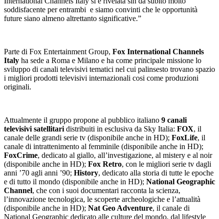
International Channels Italy si è rivelata sin da subito molto
soddisfacente per entrambi e siamo convinti che le opportunità
future siano almeno altrettanto significative.”
Parte di Fox Entertainment Group,
Fox International Channels
Italy
ha sede a Roma e Milano e ha come principale missione lo
sviluppo di canali televisivi tematici nel cui palinsesto trovano spazio
i migliori prodotti televisivi internazionali cosi come produzioni
originali.
Attualmente il gruppo propone al pubblico italiano
9 canali
televisivi satellitari
distribuiti in esclusiva da Sky Italia:
FOX
, il
canale delle grandi serie tv (disponibile anche in HD);
FoxLife
, il
canale di intrattenimento al femminile (disponibile anche in HD);
FoxCrime
, dedicato al giallo, all’investigazione, al mistery e al noir
(disponibile anche in HD);
Fox Retro
, con le migliori serie tv dagli
anni ’70 agli anni ’90;
History
, dedicato alla storia di tutte le epoche
e di tutto il mondo (disponibile anche in HD);
National Geographic
Channel
, che con i suoi documentari racconta la scienza,
l’innovazione tecnologica, le scoperte archeologiche e l’attualità
(disponibile anche in HD);
Nat Geo Adventure
, il canale di
National Geographic dedicato alle culture del mondo, dal lifestyle