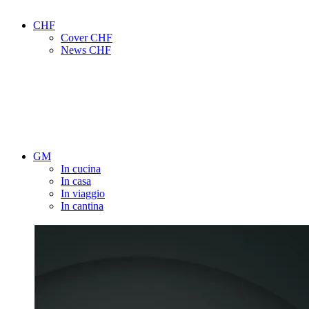
CHF
Cover CHF
News CHF
GM
In cucina
In casa
In viaggio
In cantina