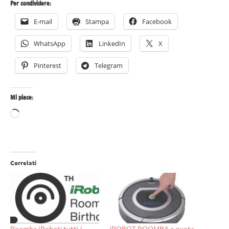
Per condividere:
E-mail
Stampa
Facebook
WhatsApp
LinkedIn
X
Pinterest
Telegram
Mi piace:
Caricamento
in
corso…
Correlati
Roomba iRobot: tutti i
iROBOT ROOMBA a quota