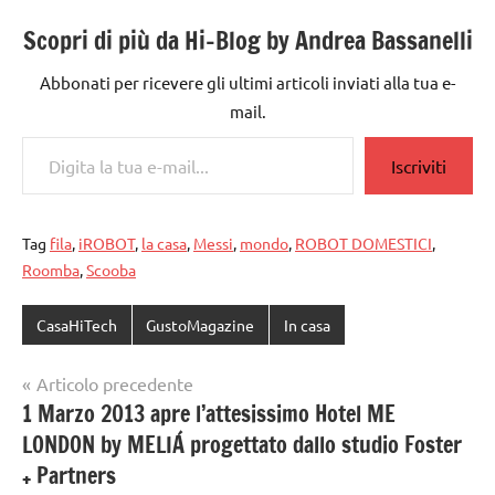
Scopri di più da Hi-Blog by Andrea Bassanelli
Abbonati per ricevere gli ultimi articoli inviati alla tua e-
mail.
Digita la tua e-mail...
Iscriviti
Tag
fila
,
iROBOT
,
la casa
,
Messi
,
mondo
,
ROBOT DOMESTICI
,
Roomba
,
Scooba
CasaHiTech
GustoMagazine
In casa
Navigazione
Articolo precedente
1 Marzo 2013 apre l’attesissimo Hotel ME
articoli
LONDON by MELIÁ progettato dallo studio Foster
+ Partners