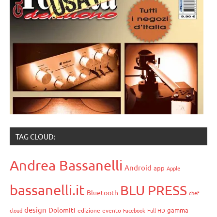
TAG CLOUD:
Andrea Bassanelli
Android
app
Apple
bassanelli.it
BLU PRESS
Bluetooth
chef
design
Dolomiti
gamma
cloud
edizione
evento
Facebook
Full HD