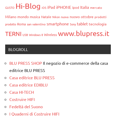
Hi-Blog
iPHONE
iPad
Italia
ipod
GUSTO
iOS
mercato
Milano
mondo
nuovo
ottobre
musica
Natale
Nikon
nuova
prodotti
smartphone
tablet
tecnologia
Roma
prodotto
san valentino
Sony
www.blupress.it
TERNI
Wireless
USB
Windows 8
BLOGROLL
BLU PRESS SHOP
Il negozio di e-commerce della casa
editrice BLU PRESS
Casa editrice BLU PRESS
Casa editrice EDIBLU
Casa HI-TECH
Costruire HIFI
Fedeltà del Suono
I Quaderni di Costruire HIFI