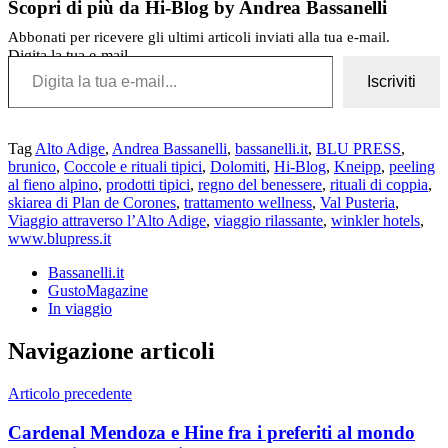
Scopri di più da Hi-Blog by Andrea Bassanelli
Abbonati per ricevere gli ultimi articoli inviati alla tua e-mail.
Digita la tua e-mail...
Iscriviti
Tag
Alto Adige
,
Andrea Bassanelli
,
bassanelli.it
,
BLU PRESS
,
brunico
,
Coccole e rituali tipici
,
Dolomiti
,
Hi-Blog
,
Kneipp
,
peeling
al fieno alpino
,
prodotti tipici
,
regno del benessere
,
rituali di coppia
,
skiarea di Plan de Corones
,
trattamento wellness
,
Val Pusteria
,
Viaggio attraverso l’Alto Adige
,
viaggio rilassante
,
winkler hotels
,
www.blupress.it
Bassanelli.it
GustoMagazine
In viaggio
Navigazione articoli
Articolo precedente
Cardenal Mendoza e Hine fra i preferiti al mondo