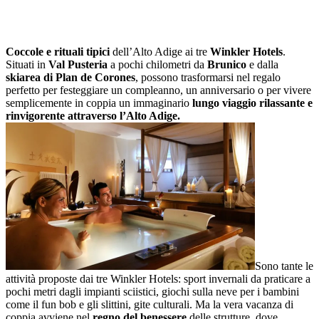
Coccole e rituali tipici
dell’Alto Adige ai tre
Winkler Hotels
.
Situati in
Val Pusteria
a pochi chilometri da
Brunico
e dalla
skiarea di Plan de Corones
, possono trasformarsi nel regalo
perfetto per festeggiare un compleanno, un anniversario o per vivere
semplicemente in coppia un immaginario
lungo viaggio rilassante e
rinvigorente attraverso l’Alto Adige.
Sono tante le
attività proposte dai tre Winkler Hotels: sport invernali da praticare a
pochi metri dagli impianti sciistici, giochi sulla neve per i bambini
come il fun bob e gli slittini, gite culturali. Ma la vera vacanza di
coppia avviene nel
regno del benessere
delle strutture, dove