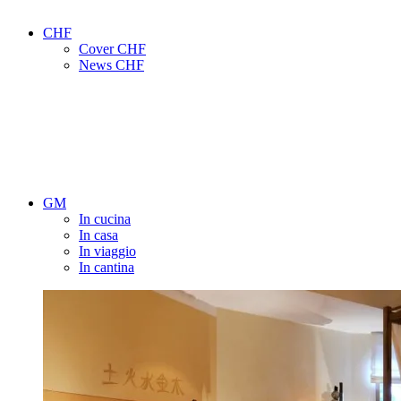
CHF
Cover CHF
News CHF
GM
In cucina
In casa
In viaggio
In cantina