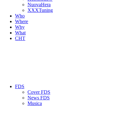
NuovaHera
XXXTuning
Who
Where
Why
What
CHT
FDS
Cover FDS
News FDS
Musica