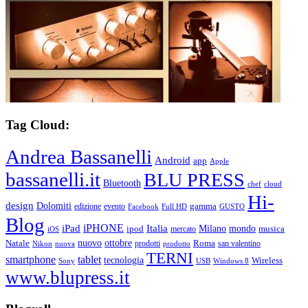
Tag Cloud:
Andrea Bassanelli
Android
app
Apple
bassanelli.it
BLU PRESS
Bluetooth
chef
cloud
Hi-
design
Dolomiti
gamma
edizione
evento
Facebook
Full HD
GUSTO
Blog
iPHONE
Italia
iPad
Milano
mondo
musica
ipod
mercato
iOS
ottobre
Natale
nuovo
Roma
Nikon
nuova
prodotti
prodotto
san valentino
TERNI
smartphone
tablet
tecnologia
Wireless
USB
Windows 8
Sony
www.blupress.it