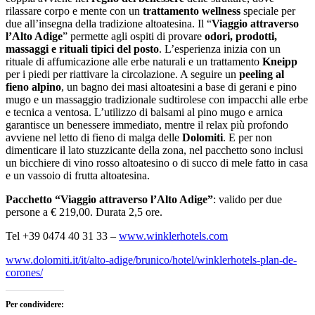
rilassare corpo e mente con un
trattamento wellness
speciale per
due all’insegna della tradizione altoatesina. Il “
Viaggio attraverso
l’Alto Adige
” permette agli ospiti di provare
odori, prodotti,
massaggi e rituali tipici del posto
. L’esperienza inizia con un
rituale di affumicazione alle erbe naturali e un trattamento
Kneipp
per i piedi per riattivare la circolazione. A seguire un
peeling al
fieno alpino
, un bagno dei masi altoatesini a base di gerani e pino
mugo e un massaggio tradizionale sudtirolese con impacchi alle erbe
e tecnica a ventosa. L’utilizzo di balsami al pino mugo e arnica
garantisce un benessere immediato, mentre il relax più profondo
avviene nel letto di fieno di malga delle
Dolomiti
. E per non
dimenticare il lato stuzzicante della zona, nel pacchetto sono inclusi
un bicchiere di vino rosso altoatesino o di succo di mele fatto in casa
e un vassoio di frutta altoatesina.
Pacchetto “Viaggio attraverso l’Alto Adige”
: valido per due
persone a € 219,00. Durata 2,5 ore.
Tel +39 0474 40 31 33 –
www.winklerhotels.com
www.dolomiti.it/it/alto-adige/brunico/hotel/winklerhotels-plan-de-
corones/
Per condividere: