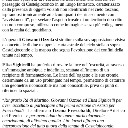
paesaggio di Castelgiocondo in un luogo fantastico, caratterizzato
dalla presenza di oggetti volanti non identificati nel cielo toscano,
ispirandosi ironicamente ad alcuni quadri del rinascimento con
“avvistamenti”, per svelare l’aspetto irreale di un territorio descritto
ma non compreso, utilizzato come immagine senza più collegamenti
con la realtà del quotidiano.
L’opera di
Giovanni Ozzola
si struttura sulla sovrapposizione visiva
e concettuale di due mappe: la carta astrale del cielo stellato sopra
Castelgiocondo e la mappa che segna l’evoluzione dei confini della
tenuta nel tempo.
Elisa Sighicelli
ha preferito ritrovare la luce nell’oscurità, attraverso
un’immagine ambigua e indefinita, scattata all’interno di un
recipiente di fermentazione. Le linee dell’oggetto e le sue cromie,
determinate da un uso prolungato nel tempo, permettono di catturare
una geometria riconoscibile ma non conoscibile, priva di punti di
riferimento spaziali.
“
Ringrazio Rä di Martino, Giovanni Ozzola ed Elisa Sighicelli per
aver accettato di partecipare alla prima edizione di Artisti per
Frescobaldi –
ha affermato
Tiziana Frescobaldi
, Direttore Artistico
del Premio
– e per averci dato tre opere particolarmente
emozionanti, di altissima qualità. I tre lavori offrono una
interpretazione del tutto nuova della tenuta di Castelgiocondo.