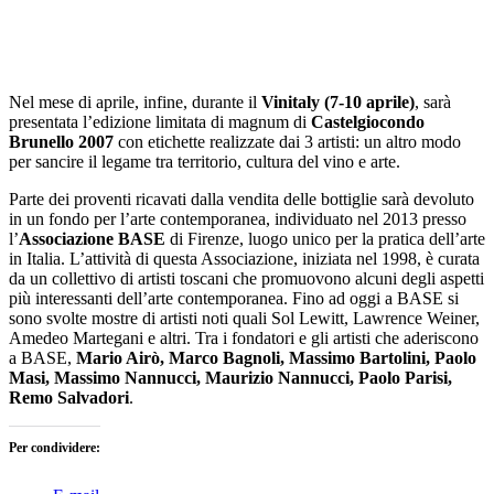
Nel mese di aprile, infine, durante il
Vinitaly (7-10 aprile)
, sarà
presentata l’edizione limitata di magnum di
Castelgiocondo
Brunello
2007
con etichette realizzate dai 3 artisti: un altro modo
per sancire il legame tra territorio, cultura del vino e arte.
Parte dei proventi ricavati dalla vendita delle bottiglie sarà devoluto
in un fondo per l’arte contemporanea, individuato nel 2013 presso
l’
Associazione BASE
di Firenze, luogo unico per la pratica dell’arte
in Italia. L’attività di questa Associazione, iniziata nel 1998, è curata
da un collettivo di artisti toscani che promuovono alcuni degli aspetti
più interessanti dell’arte contemporanea. Fino ad oggi a BASE si
sono svolte mostre di artisti noti quali Sol Lewitt, Lawrence Weiner,
Amedeo Martegani e altri. Tra i fondatori e gli artisti che aderiscono
a BASE,
Mario Airò, Marco Bagnoli, Massimo Bartolini, Paolo
Masi, Massimo Nannucci, Maurizio Nannucci, Paolo Parisi,
Remo Salvadori
.
Per condividere: