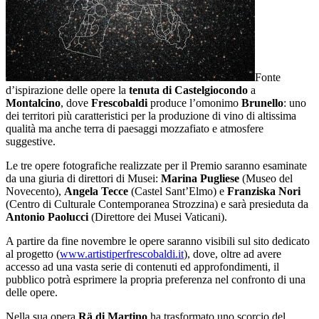
Fonte
d’ispirazione delle opere la
tenuta di Castelgiocondo
a
Montalcino
, dove
Frescobaldi
produce l’omonimo
Brunello
: uno
dei territori più caratteristici per la produzione di vino di altissima
qualità ma anche terra di paesaggi mozzafiato e atmosfere
suggestive.
Le tre opere fotografiche realizzate per il Premio saranno esaminate
da una giuria di direttori di Musei:
Marina Pugliese
(Museo del
Novecento),
Angela Tecce
(Castel Sant’Elmo) e
Franziska Nori
(Centro di Culturale Contemporanea Strozzina) e sarà presieduta da
Antonio Paolucci
(Direttore dei Musei Vaticani).
A partire da fine novembre le opere saranno visibili sul sito dedicato
al progetto (
www.artistiperfrescobaldi.it
), dove, oltre ad avere
accesso ad una vasta serie di contenuti ed approfondimenti, il
pubblico potrà esprimere la propria preferenza nel confronto di una
delle opere.
Nella sua opera
Rä di Martino
ha trasformato uno scorcio del