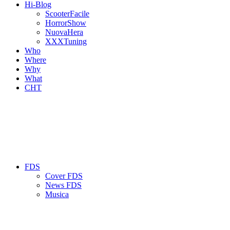
Hi-Blog
ScooterFacile
HorrorShow
NuovaHera
XXXTuning
Who
Where
Why
What
CHT
FDS
Cover FDS
News FDS
Musica