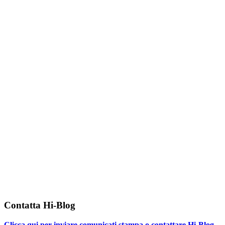
Contatta Hi-Blog
Clicca qui per inviare comunicati stampa o contattare Hi-Blog