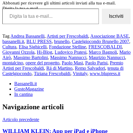
Abbonati per ricevere gli ultimi articoli inviati alla tua e-mail.
Digita la tua e-mail...
Iscriviti
Tag
Andrea Bassanelli
,
Artisti per Frescobaldi
,
Associazione BASE
,
bassanelli.it
,
BLU PRESS
,
brunello
,
Castelgiocondo Brunello 2007
,
Cultura
,
Elisa Sighicelli
,
Fondazione Stelline
,
FRESCOBALDI
,
Giovanni Ozzola
,
Hi-Blog
,
Ludovico Pratesi
,
Marco Bagnoli
,
Mario
Airò
,
Massimo Bartolini
,
Massimo Nannucci
,
Maurizio Nannucci
,
montalcino
,
opere del progetto
,
Paolo Masi
,
Paolo Parisi
,
Premio
Artisti per Frescobaldi
,
Rä di Martino
,
Remo Salvadori
,
tenuta di
Castelgiocondo
,
Tiziana Frescobaldi
,
Vinitaly
,
www.blupress.it
Bassanelli.it
GustoMagazine
In cantina
Navigazione articoli
Articolo precedente
WILLIAM KLEIN: App per iPad e iPhone