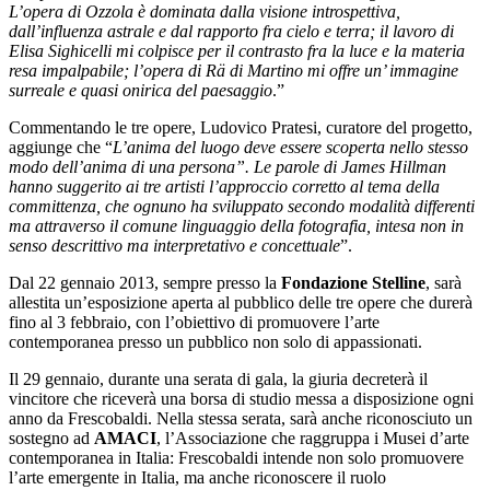
L’opera di Ozzola è dominata dalla visione introspettiva,
dall’influenza astrale e dal rapporto fra cielo e terra; il lavoro di
Elisa Sighicelli mi colpisce per il contrasto fra la luce e la materia
resa impalpabile; l’opera di Rä di Martino mi offre un’ immagine
surreale e quasi onirica del paesaggio
.”
Commentando le tre opere, Ludovico Pratesi, curatore del progetto,
aggiunge che “
L’anima del luogo deve essere scoperta nello stesso
modo dell’anima di una persona”. Le parole di James Hillman
hanno suggerito ai tre artisti l’approccio corretto al tema della
committenza, che ognuno ha sviluppato secondo modalità differenti
ma attraverso il comune linguaggio della fotografia, intesa non in
senso descrittivo ma interpretativo e concettuale
”.
Dal 22 gennaio 2013, sempre presso la
Fondazione Stelline
, sarà
allestita un’esposizione aperta al pubblico delle tre opere che durerà
fino al 3 febbraio, con l’obiettivo di promuovere l’arte
contemporanea presso un pubblico non solo di appassionati.
Il 29 gennaio, durante una serata di gala, la giuria decreterà il
vincitore che riceverà una borsa di studio messa a disposizione ogni
anno da Frescobaldi. Nella stessa serata, sarà anche riconosciuto un
sostegno ad
AMACI
, l’Associazione che raggruppa i Musei d’arte
contemporanea in Italia: Frescobaldi intende non solo promuovere
l’arte emergente in Italia, ma anche riconoscere il ruolo