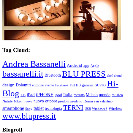
Tag Cloud:
Andrea Bassanelli
Android
app
Apple
bassanelli.it
BLU PRESS
Bluetooth
chef
cloud
Hi-
design
Dolomiti
gamma
edizione
evento
Facebook
Full HD
GUSTO
Blog
iPHONE
Italia
iPad
Milano
mondo
musica
ipod
mercato
iOS
ottobre
Natale
nuovo
Roma
Nikon
nuova
prodotti
prodotto
san valentino
TERNI
smartphone
tablet
tecnologia
Wireless
USB
Windows 8
Sony
www.blupress.it
Blogroll