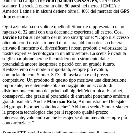
palmari da campo,
ricevitori palmari GNSS/GPS
, GIS e laser
scanner. La società opera in oltre 80 paesi nei mercati EMEA e
America Latina e in alcuni detiene oltre il 40% del mercato dei
GPS
di precisione
.
Ogni azienda ha un volto e quello di Stonex è rappresentato da un
ragazzo di 32 anni con una decennale esperienza all’estero. Così
Davide Erba
sul debutto del nuovo smartphone: “Dopo il successo
ottenuto con i nostri strumenti di misura, abbiamo deciso che era
arrivato il momento di diversificare i nostri prodotti e valorizzare la
nostra expertise tecnologica in un altro settore. La scelta è ricaduta
sugli smartphone perché li considero uno strumento dalle
potenzialità ancora inespresse e perciò con un grande futuro.
Realizzeremo dei modelli importanti, sempre più evoluti,
cominciando con Stonex STX, di fascia alta e dal prezzo
competitivo. Un prodotto di questo tipo meritava una distribuzione
importante, recentemente abbiamo raggiunto un accordo di
distribuzione con uno dei principali big dell’elettronica, Esprinet,
consapevoli che grazie al potenziale di entrambi potremmo ambire a
grandi risultati”. Anche
Maurizio Rota
, Amministratore Delegato
del gruppo Esprinet, sottolinea che:“ Abbiamo scelto Stonex sia per
la proposta tecnologica che per il rapporto qualità-prezzo
interessante, valutando anche le esigenze di un mercato sempre più
concorrenziale. ”
Stonex STX
sarà il primo telefono presentato con il concept