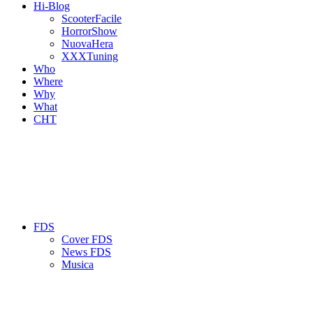
Hi-Blog
ScooterFacile
HorrorShow
NuovaHera
XXXTuning
Who
Where
Why
What
CHT
FDS
Cover FDS
News FDS
Musica