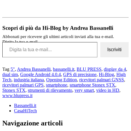
Scopri di più da Hi-Blog by Andrea Bassanelli
Abbonati per ricevere gli ultimi articoli inviati alla tua e-mail.
Digita la tua e-mail...
Iscriviti
Tag
5"
,
Andrea Bassanelli
,
bassanelli.it
,
BLU PRESS
,
display da 4
,
dual sim
,
Google Android 4.0.4
,
GPS di precisione
,
Hi-Blog
,
High
Tech
,
industria italiana
,
Opening Edition
,
ricevitori palmari GNSS
,
ricevitori palmari GPS
,
smartphone
,
smartphone Stonex STX
,
Stonex STX
,
strumenti di rilevamento
,
very smart
,
video in HD
,
www.blupress.it
Bassanelli.it
CasaHiTech
Navigazione articoli