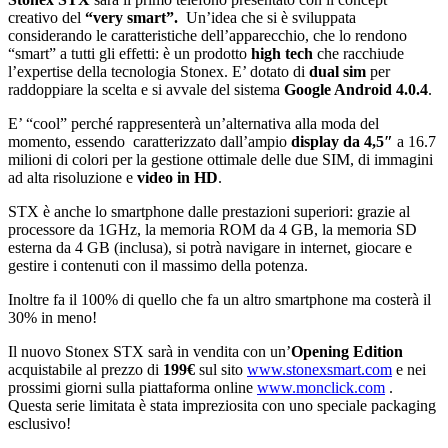
creativo del
“very smart”.
Un’idea che si è sviluppata
considerando le caratteristiche dell’apparecchio, che lo rendono
“smart” a tutti gli effetti: è un prodotto
high tech
che racchiude
l’expertise della tecnologia Stonex. E’ dotato di
dual sim
per
raddoppiare la scelta e si avvale del sistema
Google Android 4.0.4
.
E’ “cool” perché rappresenterà un’alternativa alla moda del
momento, essendo caratterizzato dall’ampio
display da 4,5″
a 16.7
milioni di colori per la gestione ottimale delle due SIM, di immagini
ad alta risoluzione e
video in HD
.
STX è anche lo smartphone dalle prestazioni superiori: grazie al
processore da 1GHz, la memoria ROM da 4 GB, la memoria SD
esterna da 4 GB (inclusa), si potrà navigare in internet, giocare e
gestire i contenuti con il massimo della potenza.
Inoltre fa il 100% di quello che fa un altro smartphone ma costerà il
30% in meno!
Il nuovo Stonex STX sarà in vendita con un’
Opening Edition
acquistabile al prezzo di
199€
sul sito
www.stonexsmart.com
e nei
prossimi giorni sulla piattaforma online
www.monclick.com
.
Questa serie limitata è stata impreziosita con uno speciale packaging
esclusivo!