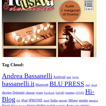
Tag Cloud:
Andrea Bassanelli
Android
app
Apple
bassanelli.it
BLU PRESS
Bluetooth
chef
cloud
Hi-
design
Dolomiti
gamma
edizione
evento
Facebook
Full HD
GUSTO
Blog
iPHONE
Italia
iPad
Milano
mondo
musica
ipod
mercato
iOS
ottobre
Natale
nuovo
Roma
Nikon
nuova
prodotti
prodotto
san valentino