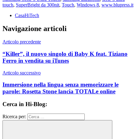
touch
,
SuperBright da 300nit
,
Touch
,
Windows 8
,
www.blupress.it
CasaHiTech
Navigazione articoli
Articolo precedente
“Killer”, il nuovo singolo di Baby K feat. Tiziano
Ferro in vendita su iTunes
Articolo successivo
Immersione nella lingua senza memorizzare le
parole: Rosetta Stone lancia TOTALe online
Cerca in Hi-Blog:
Ricerca per: