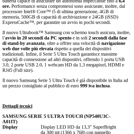
batteria capace di assicurare un’autonomia impeccabile fino a
6,4
ore.
Performance senza compromessi sono assicurate, inoltre, dal
processore Intel® Core™ i5 di ultima generazione, 4GB di
memoria, 500GB di capacità di archiviazione e 24GB (iSSD)
ExpressCache™, per garantire un avvio in pochi secondi.
Il nuovo Ultrabook™ Samsung con schermo touch assicura, inoltre,
l’
avvio in 20 secondi da PC spento
e in soli
2 secondi dalla fase
di stand-by avanzata
, oltre a offrire una velocità di
navigazione
web due volte più elevata
rispetto a quella dei dispositivi
tradizionali. Infine, il Serie 5 Ultra Touch garantisce massime
capacità di connessione ad altri dispositivi, offrendo 1 porta USB
3.0, 2 porte USB 2.0, 1 webcam HD da 1,3 megapixel, HDMI e
RJ45 (Full size).
Il nuovo Samsung Serie 5 Ultra Touch è già disponibile in Italia ad
un prezzo consigliato al pubblico di euro
999 iva inclusa
.
Dettagli tecnici
SAMSUNG SERIE 5 ULTRA TOUCH (NP540U3C-
A01IT)
Display
Display LED HD da 13,3″ SuperBright
da 300 nit (1366 x 768) con pannello