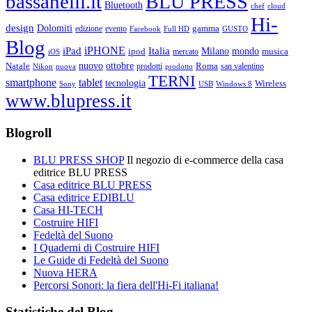
bassanelli.it
BLU PRESS
Bluetooth
chef
cloud
Hi-
design
Dolomiti
gamma
edizione
evento
Facebook
Full HD
GUSTO
Blog
iPHONE
Italia
iPad
Milano
mondo
musica
ipod
mercato
iOS
ottobre
Natale
nuovo
Roma
Nikon
nuova
prodotti
prodotto
san valentino
TERNI
smartphone
tablet
tecnologia
Wireless
USB
Windows 8
Sony
www.blupress.it
Blogroll
BLU PRESS SHOP
Il negozio di e-commerce della casa
editrice BLU PRESS
Casa editrice BLU PRESS
Casa editrice EDIBLU
Casa HI-TECH
Costruire HIFI
Fedeltà del Suono
I Quaderni di Costruire HIFI
Le Guide di Fedeltà del Suono
Nuova HERA
Percorsi Sonori: la fiera dell'Hi-Fi italiana!
Statistiche del Blog