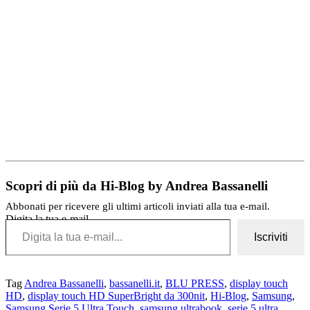
Scopri di più da Hi-Blog by Andrea Bassanelli
Abbonati per ricevere gli ultimi articoli inviati alla tua e-mail.
Digita la tua e-mail...
Iscriviti
Tag
Andrea Bassanelli
,
bassanelli.it
,
BLU PRESS
,
display touch
HD
,
display touch HD SuperBright da 300nit
,
Hi-Blog
,
Samsung
,
Samsung Serie 5 Ultra Touch
,
samsung ultrabook
,
serie 5 ultra