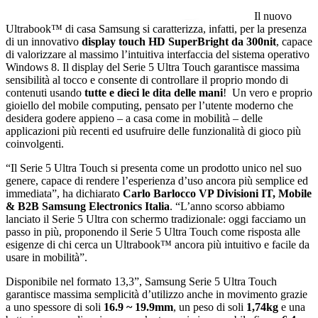
Il nuovo
Ultrabook™ di casa Samsung si caratterizza, infatti, per la presenza
di un innovativo
display touch HD SuperBright da 300nit
, capace
di valorizzare al massimo l’intuitiva interfaccia del sistema operativo
Windows 8. Il display del Serie 5 Ultra Touch garantisce massima
sensibilità al tocco e consente di controllare il proprio mondo di
contenuti usando
tutte e dieci le dita delle mani
! Un vero e proprio
gioiello del mobile computing, pensato per l’utente moderno che
desidera godere appieno – a casa come in mobilità – delle
applicazioni più recenti ed usufruire delle funzionalità di gioco più
coinvolgenti.
“Il Serie 5 Ultra Touch si presenta come un prodotto unico nel suo
genere, capace di rendere l’esperienza d’uso ancora più semplice ed
immediata”, ha dichiarato
Carlo Barlocco VP Divisioni IT, Mobile
& B2B Samsung Electronics Italia
. “L’anno scorso abbiamo
lanciato il Serie 5 Ultra con schermo tradizionale: oggi facciamo un
passo in più, proponendo il Serie 5 Ultra Touch come risposta alle
esigenze di chi cerca un Ultrabook™ ancora più intuitivo e facile da
usare in mobilità”.
Disponibile nel formato 13,3”, Samsung Serie 5 Ultra Touch
garantisce massima semplicità d’utilizzo anche in movimento grazie
a uno spessore di soli
16.9 ~ 19.9mm
, un peso di soli
1,74kg
e una