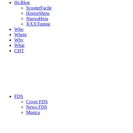
Hi-Blog
ScooterFacile
HorrorShow
NuovaHera
XXXTuning
Who
Where
Why
What
CHT
FDS
Cover FDS
News FDS
Musica