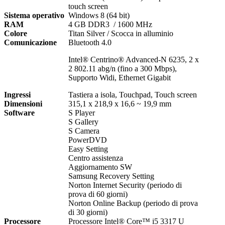
touch screen
Sistema operativo
Windows 8 (64 bit)
RAM
4 GB DDR3 / 1600 MHz
Colore
Titan Silver / Scocca in alluminio
Comunicazione
Bluetooth 4.0
Intel® Centrino® Advanced-N 6235, 2 x
2 802.11 abg/n (fino a 300 Mbps),
Supporto Widi, Ethernet Gigabit
Ingressi
Tastiera a isola, Touchpad, Touch screen
Dimensioni
315,1 x 218,9 x 16,6 ~ 19,9 mm
Software
S Player
S Gallery
S Camera
PowerDVD
Easy Setting
Centro assistenza
Aggiornamento SW
Samsung Recovery Setting
Norton Internet Security (periodo di
prova di 60 giorni)
Norton Online Backup (periodo di prova
di 30 giorni)
Processore
Processore Intel® Core™ i5 3317 U