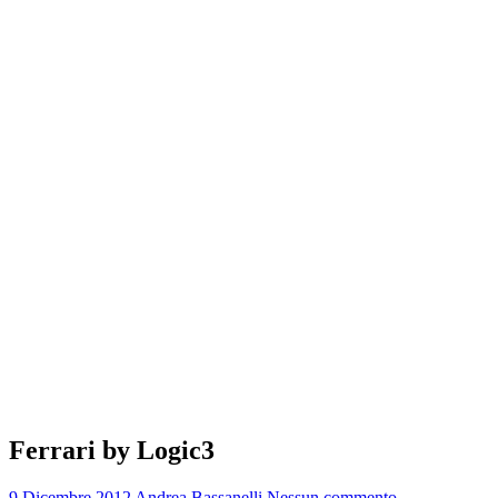
Ferrari by Logic3
9 Dicembre 2012
Andrea Bassanelli
Nessun commento