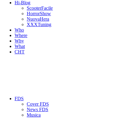
Hi-Blog
ScooterFacile
HorrorShow
NuovaHera
XXXTuning
Who
Where
Why
What
CHT
FDS
Cover FDS
News FDS
Musica