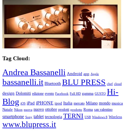
Tag Cloud:
Andrea Bassanelli
Android
app
Apple
bassanelli.it
BLU PRESS
Bluetooth
chef
cloud
Hi-
design
Dolomiti
gamma
edizione
evento
Facebook
Full HD
GUSTO
Blog
iPHONE
Italia
iPad
Milano
mondo
musica
ipod
mercato
iOS
ottobre
Natale
nuovo
Roma
Nikon
nuova
prodotti
prodotto
san valentino
TERNI
smartphone
tablet
tecnologia
Wireless
USB
Windows 8
Sony
www.blupress.it