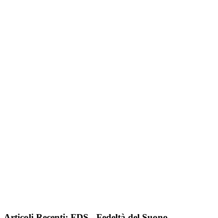
Articoli Recenti: FDS - Fedeltà del Suono